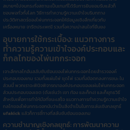
สบายๆไปจนกระทั่งสถานะเป็นเกมที่ได้รับการยินยอมรับแล้วก็
ชอบพอทั่วทั้งโลก วิธีการทำความรู้ความเข้าใจบริบททาง
ประวัติศาสตร์ของไพ่นกกระจอกให้ข้อมูลเชิงลึกเกี่ยวกับ
เครื่องหมาย จารีตประเพณี รวมทั้งความน่าสนใจที่ยืนยง
อุบายการใช้กระเบื้อง: แนวทางการ
ทำความรู้ความเข้าใจองค์ประกอบและ
ก็กลไกของไพ่นกกระจอก
เจาะลึกกลไกอันสลับซับซ้อนของไพ่นกกระจอกโดยสำรวจองค์
ประกอบของเกม รวมทั้งแผ่นไพ่ ชุดไพ่ รวมทั้งข้อตกลงการชนะ ใน
ส่วนนี้ พวกเราจะพินิจพิจารณาองค์ประกอบของแผ่นไพ่นกกระจอก
ส่วนประกอบของเซต (ดังเช่นว่า เชา ท้อง และก็กง) และก็ยุทธวิธี
สำหรับเพื่อการทำให้มือที่ชนะเสร็จ แนวทางการทำความรู้ความเข้าใจ
กลไกของไพ่นกกระจอกนับว่าเป็นสิ่งจำเป็นในการเล่นเชิงกลยุทธ์
ufakick
แล้วก็การชี้ทางที่สลับซับซ้อนของเกม
ความชำนาญเชิงกลยุทธ์: การพัฒนาความ