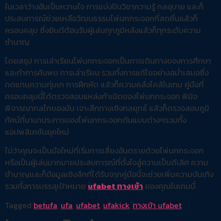
ในเวลาว่างอันเป็นหวานใจ การแบ่งปันวิชาความรู้ กลอุบาย และก็
ประสบการณ์ช่วยเหลือวัฒนธรรมไพ่นกกระจอกที่สดชื่นแล้วก็
ครอบคลุม ซึ่งยินดีต้อนรับผู้เล่นทุกภูมิหลังแล้วก็ทุกระดับความ
ชำนาญ
โดยสรุป การเล่าเรียนไพ่นกกระจอกเป็นการเดินทางของการศึกษา
และทำการค้นพบ การเล่าเรียน รวมทั้งการแก้ไขอย่างสม่ำเสมอซึ่ง
ทดแทนความทุ่มเท การฝึกหัด แล้วก็ความคลั่งไคล้ในเกม คู่มือที่
ครอบคลุมนี้ได้ตรวจสอบแหล่งกำเนิดของไพ่นกกระจอก พินิจ
พิจารณากลไกของมัน เจาะลึกทางเชิงกลยุทธ์ แล้วก็ตรวจสอบภูมิ
ทัศน์ที่นานาประการของไพ่นกกระจอกต้นแบบต่างๆรวมทั้ง
แอปพลิเคชันยุคใหม่
ไม่ว่าคุณจะเป็นมือใหม่ที่เริ่มการเสี่ยงอันตรายด้วยไพ่นกกระจอก
หรือเป็นผู้เล่นมากมายประสบการณ์ที่ตั้งใจสู่ความเป็นดีเลิศ ความ
ชำนาญและก็ข้อมูลเชิงลึกที่ได้รับจากคู่มือนี้จะช่วยเพิ่มความบันเทิง
รวมทั้งการบรรลุเป้าหมาย
ufabet ทางเข้า
ของคุณในเกมนี้
Tagged
betufa
,
ufa
,
ufabet
,
ufakick
,
ทางเข้า ufabet