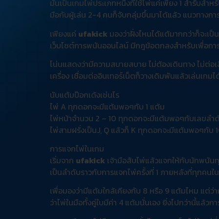
มันเป็นเกมไพ่ประเภทหนึ่งที่ใช้ไพ่แค่เพียง 1 สำรับสำหร
มือกับผู้เล่น 2-4 คนก็จับกลุ่มขึ้นมาได้แล้ว แนวทางกา
เพียงแค่
ufakick
มองว่าฝั่งไหนได้แต้มากกว่าก็จะเป็
เว็บไซต์การพนันออนไลน์ มีกฎข้อตกลงสำหรับเพื่อการเล
โน่นแสดงว่ามีความสบายสบาย ไม่ต้องเดินทาง ไม่ต่อ
เครื่อง เชื่อมต่ออินเทอร์เน็ตก็วางเดิมพันแล้วเล่นเกมได
นับแต้มป๊อกเด้งเช่นไร
ไพ่ A ทุกดอกจะมีแต้มพอๆกับ 1 แต้ม
ไพ่หน้าจำนวน 2 – 10 ทุกดอกจะมีแต้มพอๆกับเลขลำดั
ไพ่สามฝรั่งเป็นJ, Q แล้วก็ K ทุกดอกจะมีแต้มพอๆกับ 
การแจกไพ่ในเกม
เริ่มจาก
ufakick
เจ้ามือสับไพ่แล้วแจกให้กับนักพนันท
เป็นลำดับราวกับการแจกไพ่ครั้งที่ 1 ภายหลังที่ทุกคน
เพื่อมองว่ามีแต้มใกล้เคียงกับ 8 หรือ 9 แต้มไหม แต่ว่
ว่าไพ่ในมือทั้งคู่ใบมีค่า 4 แต้มนั่นเอง ยิ่งไปกว่านี้แ