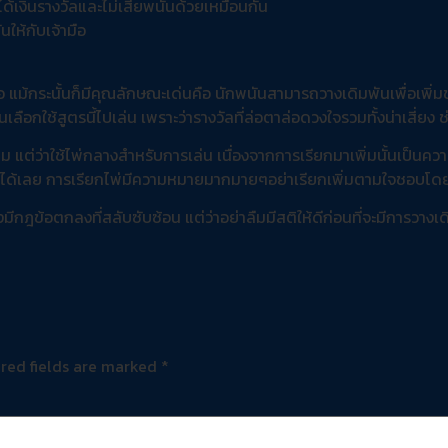
มิได้เงินรางวัลและไม่เสียพนันด้วยเหมือนกัน
นให้กับเจ้ามือ
่อ แม้กระนั้นก็มีคุณลักษณะเด่นคือ นักพนันสามารถวางเดิมพันเพื่อเพิ่ม
ลือกใช้สูตรนี้ไปเล่น เพราะว่ารางวัลที่ล่อตาล่อดวงใจรวมทั้งน่าเสี่ยง
่ม แต่ว่าใช้ไพ่กลางสำหรับการเล่น เนื่องจากการเรียกมาเพิ่มนั้นเป็นความเ
ันได้เลย การเรียกไพ่มีความหมายมากมายๆอย่าเรียกเพิ่มตามใจชอบโ
ีกฎข้อตกลงที่สลับซับซ้อน แต่ว่าอย่าลืมมีสติให้ดีก่อนที่จะมีการวางเ
red fields are marked
*