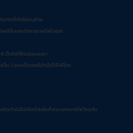
นจากที่เจ้ามือระบุด้วย
 2 โดยมีขั้นตอนดังการแจกไพ่ใบแรก
ก 8 เป็นไพ่ที่ใหญ่รองลงมา
บ่งเป็น 2 แบบเป็นกรณีเจ้ามือได้ไพ่ป๊อก
 ถ้าเกิดเจ้ามือไม่เรียกไพ่เพิ่มก็สามารถหงายไพ่วัดแต้ม