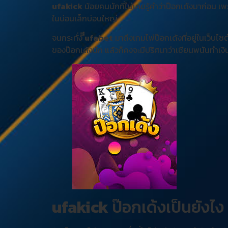
ufakick
น้อยคนนักที่ไม่เคยรู้คำว่าป๊อกเด้งมาก่อน 
ในบ่อนเล็กบ่อนใหญ่
จนกระทั่ง
ีีufabet
มาถึงเกมไพ่ป๊อกเด้งที่อยู่ในเว็บไซต
ของป๊อกเด้งนัก แล้วก็คงจะมีปริศนาว่าเซียนพนันทำเ
ufakick
ป๊อกเด้งเป็นยังไง