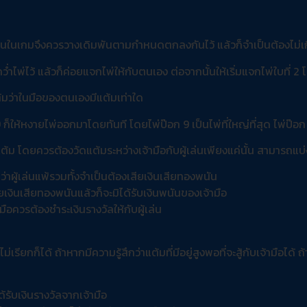
ุกคนในเกมจึงควรวางเดิมพันตามกำหนดตกลงกันไว้ แล้วก็จำเป็นต้องไม่เกิ
คว่ำไพ่ไว้ แล้วก็ค่อยแจกไพ่ให้กับตนเอง ต่อจากนั้นให้เริ่มแจกไพ่ใบที่
ต้มว่าในมือของตนเองมีแต้มเท่าใด
 9 ก็ให้หงายไพ่ออกมาโดยทันที โดยไพ่ป๊อก 9 เป็นไพ่ที่ใหญ่ที่สุด ไพ่ป๊อ
วัดแต้ม โดยควรต้องวัดแต้มระหว่างเจ้ามือกับผู้เล่นเพียงแค่นั้น สามารถแ
ัดว่าผู้เล่นแพ้รวมทั้งจำเป็นต้องเสียเงินเสียทองพนัน
สียเงินเสียทองพนันแล้วก็จะมิได้รับเงินพนันของเจ้ามือ
้ามือควรต้องชำระเงินรางวัลให้กับผู้เล่น
เรียกก็ได้ ถ้าหากมีความรู้สึกว่าแต้มที่มีอยู่สูงพอที่จะสู้กับเจ้ามือได้
ด้รับเงินรางวัลจากเจ้ามือ