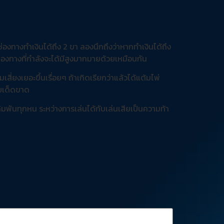
ช่องทางทำเงินได้ถึง 2 ขา ลองนึกถึงว่าหากทำเงินได้ถึง
 ช่องทางที่กำลังจะได้มีสูงมากมายด้วยเหมือนกัน
สี่ยงเยอะขึ้นเรื่อยๆ ถ้าเกิดเรียกว่าแล้วได้แต้มไพ่
ดยเด็ดขาด
ดิมพันทุกหน ระหว่างการเล่นได้กับเล่นเสียเป็นความท้า