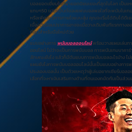
บอลยอดเยี่ยมในกีฬายอดนิยมเยอะที่สุดในโลก เป็นเห
แทบๆ50 เปอร์เซ็นต์ของแฟนบอลพอใจที่จะพนันในเกม แต่
หรือเพียงแต่การทายใจแบบสุ่ม คุณจะเริ่มได้ดิบได้ดี
เบื้องต้นป้อมปราการอาจจะเมื่อวางเดิมพันทีแรกทางออน
ที่สุดสำหรับมือใหม่ด้วย
แบบอย่างการ
พนันบอลออนไลน์
พร้อมวางแผนเล่นการเ
ออนไลน์ ไม่ว่าจะเป็นการพนันบอล การพนันเกมบาคาร่า
ลักษณะยังไง แล้วก็มีต้นแบบการพนันบอลอะไรบ้าง ไม
แผนยังไงการพนันบอลออนไลน์นั้นเป็นแบบอย่างการพนั
ประลองบอลนั้น เป็นด้วยเหตุว่าผู้เล่นอยากเชียร์บอลอย่
เลือกที่จะหาเงินเสริมทางด้านที่ตนเองถนัดกันเป็นส่