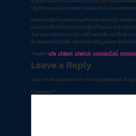
ระมัดระวังให้มากมายๆเป็น การจัดการการคลังของเพศผู้
ปฏิบัติตามจุดมุ่งหมายอย่างเคร่งครัด ไม่ออกนอกกรอบ แ
พวกเราแน่ใจว่าคุณสามารถทำความเข้าใจเกี่ยวกับอัตรา
อย่างต่ำๆก็ไม่ใช่ในทีแรก ไม่มีผู้ใดที่ไม่เคยแพ้สำห
ว่าพวกเราแพ้เพราะเหตุใด แก้ไขพวกนั้น แล้วก็ปรับปรุ
ซับซ้อนมากเท่าไรนัก เพียงแต่หาข้อมูลของกลุ่มนั้นให้ด
Tagged
ufa
,
ufabet
,
ufakick
,
บอลออนไลน์
,
แทงบอ
Leave a Reply
Your email address will not be published.
Requi
Comment
*