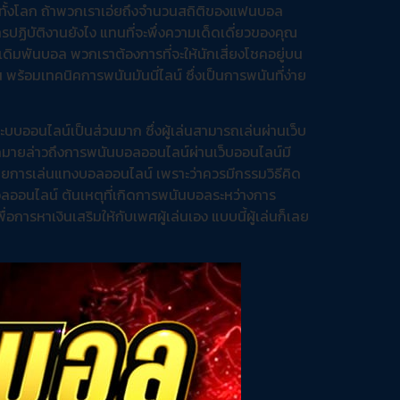
วทั้งโลก ถ้าพวกเราเอ่ยถึงจำนวนสถิติของแฟนบอล
ปฏิบัติงานยังไง แทนที่จะพึ่งความเด็ดเดี่ยวของคุณ
ดิมพันบอล พวกเราต้องการที่จะให้นักเสี่ยงโชคอยู่บน
พร้อมเทคนิคการพนันมันนี่ไลน์ ซึ่งเป็นการพนันที่ง่าย
บบออนไลน์เป็นส่วนมาก ซึ่งผู้เล่นสามารถเล่นผ่านเว็บ
ากมายล่าวถึงการพนันบอลออนไลน์ผ่านเว็บออนไลน์มี
ายการเล่นแทงบอลออนไลน์ เพราะว่าควรมีกรรมวิธีคิด
ลออนไลน์ ต้นเหตุที่เกิดการพนันบอลระหว่างการ
อการหาเงินเสริมให้กับเพศผู้เล่นเอง แบบนี้ผู้เล่นก็เลย