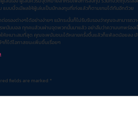
เล่นเอง ผู้เล่นควรมีจุดหมายสำหรับเพื่อการลงทุน รวมทั้งวัตถุประสงค์
บบนี้จะมีผลให้ผู้เล่นเป็นนักลงทุนที่เก่งแล้วก็ตามเกมได้ทันอีกด้วย
ต่อรองต่างๆได้อย่างง่ายๆ แม้กระนั้นก็ไม่รับรับรองว่าคุณจะสามารถวา
รับการพนันบอล ทุกคนล้วนผ่านจุดพวกนั้นมาแล้ว อย่าลืมว่าความบกพร่องเ
งให้เหมาะสมที่สุด คุณจะพนันชนะได้หลายครั้งขึ้นแล้วก็แพ้ลดน้อยลง มั
ีๆก็ได้โอกาสชนะเพิ่มขึ้นเรื่อยๆ
ล
red fields are marked
*