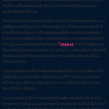
ใหม่ก็จะเปลี่ยนแปลงคอลัมน์ใหม่ กระเป๋านการบันทึกแบบสลับ
คอลัมน์แดงกับสีน้ำเงิน
สำหรับตารางใหญ่ผลเสมอจะผิดแสดง เมื่อเป็นวงกลมแยกกัน บาง
ครั้งก็อาจจะใช้เป็นตัวเลข สีเขียวอยู่ข้างใน ถ้าเกิดเสมอหนึ่งครั้ง ก็
บางครั้งอาจจะใส่เลข 1 หรือเสมอสองครั้งก็บางครั้งอาจจะใส่เลข 2
ในวงกลมกลวงสีอันในที่สุด การออกผลของ บาคาร่าออนไลน์ ผลอ
อกไพ่คู่ จะแสดงเป็นจุดที่อยู่ตรงขอบ
ีufabet
ถ้าหากไพ่คู่ผู้เล่น จะ
เป็นจุดสีน้ำเงินบนขอบวงกลม ขวางด้านล่าง แม้กระนั้นหากเป็นไพ่คู่
เจ้ามือจะแสดงที่วงกลมขอบบนซ้าย การเล่นอย่างงี้หาเล่นได้บน
เว็บไซต์บาคาร่า
ตารางลายปิงปอง คือ การที่ผลออกสลับไปๆมาๆ ระหว่างฝั่งเจ้ามือ
หรือฝั่งผู้เล่น ครั้งละหนึ่ง หรือครั้งละสองก็ได้ อย่างเช่น ออกแดง
สีน้ำเงิน แดง สีน้ำเงิน หรือ ออก แดง แดง สีน้ำเงิน สีน้ำเงิน แดง
แดง สีน้ำเงิน สีน้ำเงิน
ตารางลายมังกร คือ การออกผลถูกใจ
ufa
ออกสีเดียวกันชิดกัน
หลายๆตัว บางโอกาส ออกมังกรยาวมากมาย อาจจะเป็นไปได้ว่าจะมี