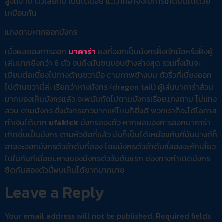
สูงถึง 10 ตัวเลยก็มี เป็นได้น้อย แต่ว่าก็อาจจะมีการเกิดขึ้นได้ด้วย
เหมือนกัน
แทงตามหากออกมังกร
เมื่อผลของการออก
บาคาร่า
ผลที่ออกเป็นมังกรฝั่งเจ้ามือหรือฝั่งผู้
เล่นมากยิ่งกว่า 6 ตัว จนถึงมันชนขอบข้างล่างสุด รวมทั้งมันจะ
เขียนต่อเบี่ยงไปทางด้านขวามือ ตามภาพข้างบน ตัวริ้วที่เบี่ยงออก
ไปด้านขวานี่ล่ะ เรียกว่าหางมังกร (dragon tail) ผู้เล่นบาคาร่าส่วน
มากมองเห็นมังกรแล้ว จะพนันถัดไปตามมังกรเรื่อยแทงตาม ไม่แทง
สวน ตามมังกร ยิ่งมังกรยาวมากแค่ไหนก็ยิ่งดี พวกเราก็จะได้โอกาส
ทำเงินได้มาก
ufakick
มังกรสองตัว หากผลของการออกบาคาร่า
เกิดขึ้นเป็นมังกร ตามหัวข้อที่แล้ว มันก็เป็นได้เหมือนกันที่มันบางทีก็
อาจจะออกมังกรตัวลำดับที่สอง โดยมังกรตัวลำดับที่สองจะหักเลี้ยว
ไปในทันทีเมื่อชนหางของมังกรตัวอันดับแรก ช่องทางกำเนิดมังกร
ชิดกันสองตัวนี้พบเห็นได้ยากมากมาย
Leave a Reply
Your email address will not be published.
Required fields