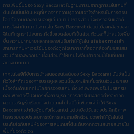
การเพิ่มขึ้นของ Sexy Baccarat ในฐานะการปรากฏการเล่นเกมที่
ตื่นเต้นนั้นมีต้นเหตุที่เกิดจากความรู้ความเข้าใจสำหรับในการตอบ
โจทย์ความต้องการของผู้เล่นที่นานัปการ ส่วนนี้จะตรวจธีมแล้วก็
การตั้งค่าที่นานาประการใน Sexy Baccarat ตั้งแต่เบื้องหลังของคา
สิโนที่หรูหราไปจนกระทั่งสิ่งแวดล้อมที่เป็นส่วนตัวและก็น่าสนใจเพิ่ม
ขึ้น ความมากมายหลากหลายในธีมทำให้ผู้เล่น
ufabet ทางเข้า
สามารถค้นหาเวอร์ชันของดึงดูดใจบาคาร่าที่สอดคล้องกับรสนิยม
ส่วนตัวของพวกเขา ซึ่งมีส่วนทำให้เกมไพ่อันเย้ายวนนี้เป็นที่นิยม
อย่างมากมาย
เทคโนโลยีที่ขับการนำเสนอออนไลน์ของ Sexy Baccarat นับว่าเป็น
หัวใจสำคัญของการบรรลุผล ส่วนนี้จะเจาะลึกเกี่ยวกับส่วนประกอบ
เบื้องต้นด้านเทคโนโลยีที่รองรับเกม ตั้งแต่แพลตฟอร์มโปรแกรม
คอมพิวเตอร์ไปจนกระทั่งการบูรณาการสตรีมมิ่งสดอย่างสะดวก
ความเจริญรุ่งเรืองทางด้านเทคโนโลยีไม่เพียงแค่ทำให้ Sexy
Baccarat เข้าถึงผู้ชมทั่วทั้งโลกได้ แต่ว่ายังปรับแต่งประสิทธิภาพ
โดยรวมของประสบการณ์การเล่นเกมอีกด้วย ช่วยทำให้ผู้เล่นได้
ประทับใจกับเสน่ห์ของการเล่นเกมที่ตื่นเต้นจากความสบายสบายใน
พื้นที่ของตัวเอง