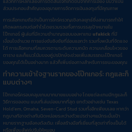
แล้วก็การหลีกเลี่ยงการตัดสินใจที่เกิดขึ้นจากการเอียง นับว่าเป็น
ส่วนประกอบสำคัญของอุบายการจัดการเงินลงทุนที่มีคุณภาพ
การเลือกเกมถือว่าเป็นการใคร่ครวญเชิงกลยุทธ์ซึ่งสามารถทำให้
เกิดผลกระทบต่อกำไรโดยรวมรวมทั้งการบรรลุเป้าหมายใน
โป๊กเกอร์ ผู้เล่นที่มีความชำนาญชอบมองหาเกม
ufakick
ที่มี
เงื่อนไขอำนวย การแข่งขันชิงชัยที่อ่อนแอกว่า รวมทั้งพนันที่จัดแจง
ได้ การเลือกเกมที่สมควรตามระดับความถนัด ความเคลื่อนไหวของ
ตาราง และก็แนวโน้มของคู่ปรปักษ์จะช่วยเพิ่มสมรรถนะโป๊กเกอร์
ของคุณได้เป็นอย่างมาก แล้วก็เพิ่มช่องทางสำหรับการชนะของคุณ
ทำความเข้าใจฐานรากของโป๊กเกอร์: กฎและก็
แบบต่างๆ
โป๊กเกอร์ครอบคลุมเกมมากมายแบบอย่าง โดยแต่ละเกมมีกฎและก็
วิธีการของตน แบบที่เล่นบ่อยมากที่สุด ยกตัวอย่างเช่น Texas
Hold’em, Omaha, Seven-Card Stud รวมทั้งอีกเพียบเลย หากว่า
กฎบางทีอาจต่างกันนิดหน่อยระหว่างตัวแปรต่างๆแม้กระนั้นเป้า
หมายรากฐานยังคงดังเดิม: เพื่อสร้างมือที่เยี่ยมที่สุดเท่าที่จะเป็นได้
หรือเพื่อบลัฟคู่ปรับให้หมอบ