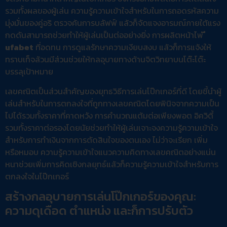
รวมทั้งผลของผู้เล่น ความรู้ความเข้าใจสำหรับในการถอดรหัสความ
มุ่งมั่นของคู่อริ ตรวจค้นการบลัฟฟ์ แล้วก็จัดแจงอารมณ์ภายใต้แรง
กดดันสามารถช่วยทำให้ผู้เล่นเป็นต่ออย่างยิ่ง การผลิตหน้าไพ่
ufabet
ที่อดทน การดูแลรักษาความเงียบสงบ แล้วก็การแจ้งให้
ทราบเท็จล้วนมีส่วนช่วยให้กลอุบายทางด้านจิตวิทยาบนโต๊ะโต๊ะ
บรรลุเป้าหมาย
เลขคณิตเป็นส่วนสำคัญของยุทธวิธีการเล่นโป๊กเกอร์ที่ดี โดยชี้นำผู้
เล่นสำหรับในการตกลงใจที่ถูกทางเลขคณิตโดยพินิจจากความเป็น
ไปได้รวมทั้งราคาที่คาดหวัง การคำนวณแต้มต่อเพียงพอต อิควิตี้
รวมทั้งราคาต่อรองโดยนัยช่วยทำให้ผู้เล่นเจาะจงความรู้ความเข้าใจ
สำหรับการทำเงินจากการตัดสินใจของตนเอง ไม่ว่าจะเรียก เพิ่ม
หรือหมอบ ความรู้ความเข้าใจแนวความคิดทางเลขคณิตอย่างแน่น
หนาช่วยเพิ่มการคิดเชิงกลยุทธ์แล้วก็ความรู้ความเข้าใจสำหรับการ
ตกลงใจในโป๊กเกอร์
สร้างกลอุบายการเล่นโป๊กเกอร์ของคุณ:
ความดุเดือด ตำแหน่ง และก็การปรับตัว