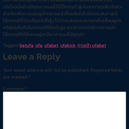
ประโยชน์อย่างมีคุณภาพบนโต๊ะโป๊กเกอร์ ผู้เล่นสามารถเพิ่มจังหวะ
สำหรับเพื่อการบรรลุเป้าหมายแล้วก็เพลินใจไปกับประสบการณ์
โป๊กเกอร์ที่เติมเต็มแล้วก็คุ้ม ไม่ว่าจะเล่นแบบสบายๆกับเพื่อนฝูงๆ
หรือแข่งในทัวร์นาเมนต์ที่มีพนันสูง แนวทางของวิธีการการเล่น
โป๊กเกอร์ที่ดียังคงอยู่เหนือเวลาและก็มีคุณค่า
Tagged
betufa
,
ufa
,
ufabet
,
ufakick
,
ทางเข้า ufabet
Leave a Reply
Your email address will not be published.
Required fields
are marked
*
Comment
*