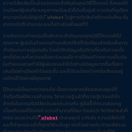
ความนิสัยเสียเป็นส่วนประกอบสำคัญในยุทธวิธีโป๊กเกอร์ ซึ่งชอบให้
รางวัลแก่ผู้เล่นที่ควบคุมการพนันแล้วก็บีบคั้นคู่อริ การเล่นที่ดุเดือด
สามารถบังคับให้คู่ปรับ
ี ufabet
ไปสู่การตัดสินใจที่ยากลำเค็ญ ดึง
ค่าจากมือที่กล้าแกร่ง และก็สร้างโถเพื่อผลที่ดี
การรับทราบตำแหน่งเป็นอีกสาระสำคัญของยุทธวิธีโป๊กเกอร์ที่มี
คุณภาพ ผู้เล่นในตำแหน่งด้านหลังๆมีสิ่งที่ได้เปรียบสำหรับเพื่อการ
ดำเนินงานตามคู่แข่งขัน โดยได้รับข้อมูลอันมีค่าเกี่ยวกับความตั้ง
อกตั้งใจรวมทั้งความแข็งแกร่งของมือ การใช้ผลดีจากความเป็นต่อ
ในตำแหน่งช่วยทำให้ผู้เล่นตกลงใจได้อย่างมีข้อมูลมากขึ้นเรื่อยๆ
เล่นมืออย่างมีผลกำไรเยอะขึ้น และก็ใช้ประโยชน์จากข้อเสียของคู่
ปรปักษ์ได้อย่างมีคุณภาพ
โป๊กเกอร์เป็นมากกว่าเกมไพ่ เป็นความพากเพียรเชิงกลยุทธ์ที่
จำเป็นต้องใช้ความชำนาญ วิชาความรู้ แล้วก็ความรู้ความเข้าใจ
สำหรับในการปรับนิสัยประสมประสานกัน คู่มือนี้ได้ตรวจสอบกฎ
เบื้องต้นของโป๊กเกอร์ ความชำนาญที่ต้อง ดังเช่นว่า จิตวิทยาแล้วก็
คณิต แนวความคิด
ี ufabet
เชิงกลยุทธ์ อาทิเช่น ความนิสัยไม่ดี
และก็ตำแหน่ง แล้วก็ยุทธวิธีระดับสูง ยกตัวอย่างเช่น การบลัฟรวม
ทั้งการอ่านด้วยมือ ด้วยการเรียนส่วนประกอบพวกนี้แล้วก็ใช้