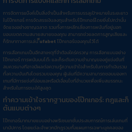
การจัดการแบ๊งค์และก็การเลือกเกม
การจัดการแบ๊งค์เป็นสิ่งจำเป็นสำหรับการบรรลุเป้าหมายในระยะยาว
ในโป๊กเกอร์ การจัดสรรเงินลงทุนสำหรับโป๊กเกอร์โดยยิ่งไปกว่านั้น
จัดแจงอย่างชาญฉลาด รวมทั้งการหลีกเลี่ยงการพนันที่อยู่นอก
ขอบเขตความสบายสบายของคุณ สามารถช่วยลดการสูญเสียและ
ก็รักษาทางการเล่น
ีีufabet
โป๊กเกอร์ของคุณไว้ได้
การเลือกเกมเป็นอีกสาเหตุที่จำต้องใคร่ครวญ การเลือกแบบอย่าง
โป๊กเกอร์ การพนันบนโต๊ะ และก็ระดับความชำนาญของคู่แข่งขันที่
สมควรบางทีอาจมีผลต่อความรู้ความเข้าใจสำหรับในการทำเงินรวม
ทั้งความบันเทิงโดยรวมของคุณ ผู้เล่นที่มีความสามารถชอบมองหา
เกมที่มีการแข่งที่อ่อนแอหรือมีเงื่อนไขที่อำนวยเพื่อเพิ่มสมรรถนะ
สำหรับในการชนะให้สูงสุด
ทำความเข้าใจรากฐานของโป๊กเกอร์: กฎและก็
ต้นแบบต่างๆ
โป๊กเกอร์มากมายแบบอย่างพรีเซนเทชั่นประสบการณ์การเล่นเกมที่
นานัปการ โดยแต่ละจำพวกมีกฎรวมทั้งแผนการเฉพาะบุคคลของ