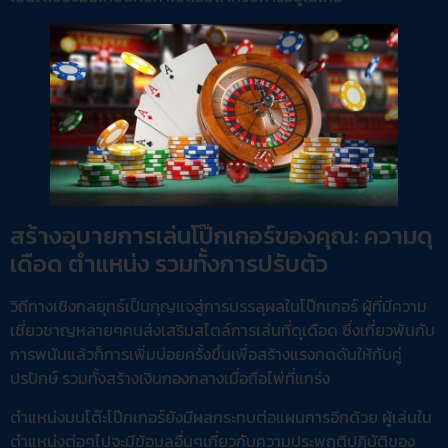
สร้างอุบายการเล่นโป๊กเกอร์ของคุณ: ความดุ
เดือด ตำแหน่ง รวมทั้งการปรับตัว
วิถีทางเชิงกลยุทธ์เป็นกุญแจสู่การบรรลุผลในโป๊กเกอร์ ผู้ที่มีความ
เชี่ยวชาญหลายๆคนส่งเสริมสไตล์การเล่นที่ดุเดือด ซึ่งเกี่ยวพันกับ
การพนันแล้วก็การเพิ่มบ่อยครั้งขึ้นเพื่อสร้างแรงกดดันให้กับคู่
ปรปักษ์ รวมทั้งสร้างเงินกองกลางเมื่อถือไพ่ที่แกร่ง
ตำแหน่งบนโต๊ะโป๊กเกอร์ยังมีผลกระทบต่อแผนการอีกด้วย ผู้เล่นใน
ตำแหน่งต่อๆไปจะมีข้อมูลอื่นๆเกี่ยวกับความประพฤติปฏิบัติของ