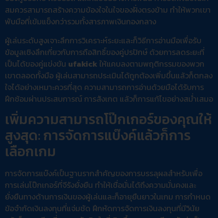
สมควรสามารถสร้างความข้องใจในใจของฝั่งตรงข้าม ทำให้พวกเขา
พับมือที่เข้มแข็งกว่ารวมทั้งสารภาพเงินกองกลาง
ผู้เล่นระดับสูงเจาะลึกการวิเคราะห์ระยะและก็วิธีการอ่านมือเพื่อรับ
ข้อมูลเชิงลึกเกี่ยวกับการถือสิทธิ์ของคู่ปรปักษ์ ด้วยการลดระยะที่
เป็นได้ของคู่แข่งขัน
ufakick
ให้แคบลงตามพฤติกรรมของพวก
เขาตลอดทั้งมือ ผู้เล่นสามารถประเมินได้ถูกต้องเพิ่มขึ้นแล้วก็ตกลง
ใจได้อย่างเหมาะควรที่สุด ความสามารถการอ่านด้วยมือได้รับการ
ฝึกซ้อมผ่านประสบการณ์ การสังเกต แล้วก็การแก้ไขอย่างสม่ำเสมอ
เพิ่มความสามารถโป๊กเกอร์ของคุณให้
สูงสุด: การจัดการแบ๊งค์แล้วก็การ
เลือกเกม
การจัดการแบ๊งค์เป็นฐานรากสำคัญของการบรรลุผลสำหรับเพื่อ
การเล่นโป๊กเกอร์ที่จีรังยั่งยืน ทำให้เชื่อมั่นได้ถึงความมั่นคงและ
ยั่งยืนทางด้านการเงินของผู้เล่นและก็อายุยืนยาวในเกม การกำหนด
ข้อจำกัดเงินลงทุนที่แจ่มชัด ฝึกหัดการจัดการเงินลงทุนที่มีวินัย