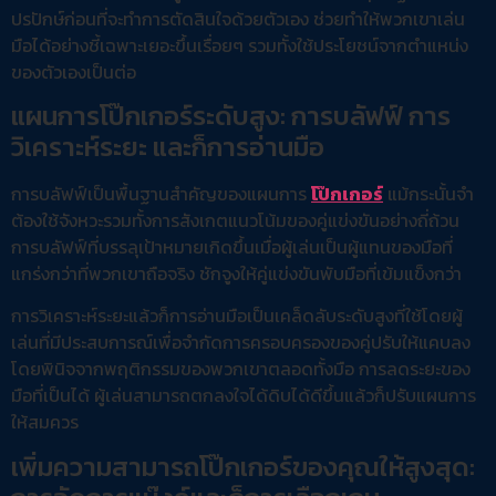
ปรปักษ์ก่อนที่จะทำการตัดสินใจด้วยตัวเอง ช่วยทำให้พวกเขาเล่น
มือได้อย่างชี้เฉพาะเยอะขึ้นเรื่อยๆ รวมทั้งใช้ประโยชน์จากตำแหน่ง
ของตัวเองเป็นต่อ
แผนการโป๊กเกอร์ระดับสูง: การบลัฟฟ์ การ
วิเคราะห์ระยะ และก็การอ่านมือ
การบลัฟฟ์เป็นพื้นฐานสำคัญของแผนการ
โป๊กเกอร์
แม้กระนั้นจำ
ต้องใช้จังหวะรวมทั้งการสังเกตแนวโน้มของคู่แข่งขันอย่างถี่ถ้วน
การบลัฟฟ์ที่บรรลุเป้าหมายเกิดขึ้นเมื่อผู้เล่นเป็นผู้แทนของมือที่
แกร่งกว่าที่พวกเขาถือจริง ชักจูงให้คู่แข่งขันพับมือที่เข้มแข็งกว่า
การวิเคราะห์ระยะแล้วก็การอ่านมือเป็นเคล็ดลับระดับสูงที่ใช้โดยผู้
เล่นที่มีประสบการณ์เพื่อจำกัดการครอบครองของคู่ปรับให้แคบลง
โดยพินิจจากพฤติกรรมของพวกเขาตลอดทั้งมือ การลดระยะของ
มือที่เป็นได้ ผู้เล่นสามารถตกลงใจได้ดิบได้ดีขึ้นแล้วก็ปรับแผนการ
ให้สมควร
เพิ่มความสามารถโป๊กเกอร์ของคุณให้สูงสุด: