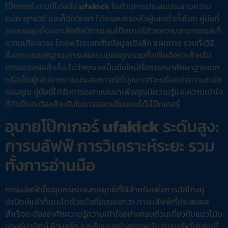
โป๊กเกอร์ เกมที่โด่งดัง
ufakick
ในด้านการประสมประสานความ
ถนัด ยุทธวิธี และก็จิตวิทยา ได้ครอบครองใจผู้เล่นทั่วทั้งโลก คู่มือที่
ครอบคลุมนี้จะเจาะลึกศิลป์การเล่นโป๊กเกอร์ด้วยความสามารถและก็
ความเที่ยงตรง โดยพรีเซนเทชั่นข้อมูลเชิงลึก แผนการ รวมทั้งวิธี
ซึ่งสามารถยกฐานะการเล่นเกมของคุณรวมทั้งเพิ่มจังหวะสำหรับ
การบรรลุผลสำเร็จ ไม่ว่าคุณจะเป็นมือใหม่ที่ปรารถนาศึกษาฐานราก
หรือเป็นผู้เล่นมากมายประสบการณ์ที่มุ่งมาดที่จะปรับแต่งความถนัด
ของคุณ คู่มือนี้ได้รับการออกแบบมาเพื่อคุณมีความรู้และความเข้าใจ
ที่จำเป็นจะต้องสำหรับในการยอดเยี่ยมบนโต๊ะโป๊กเกอร์
อุบายโป๊กเกอร์
ufakick
ระดับสูง:
การบลัฟฟ์ การวิเคราะห์ระยะ รวม
ทั้งการอ่านมือ
การบลัฟฟ์เป็นอุปกรณ์เชิงกลยุทธ์ที่ใช้สำหรับเพื่อการฉ้อโกงคู่
ปรปักษ์แล้วก็ชนะโถด้วยมือที่อ่อนแอกว่า การบลัฟฟ์ที่ประสบผล
สำเร็จจะต้องอาศัยความรู้ความเข้าใจอย่างครบถ้วนเกี่ยวกับแนวโน้ม
ของคู่ปรปักษ์ ผิวบอร์ด และก็แบบอย่างการพนัน การบลัฟในขณะที่