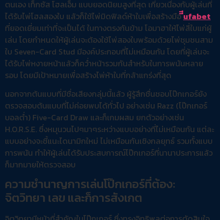
ตนเอง เท็กซัส โฮลเอ็ม แบบยอดนิยมสูงที่สุด เกี่ยวเนื่องกับผู้เล่นที่
ได้รับไพ่โฮลสองใบ แล้วก็ใช้ไพ่มิดฟิลด์ห้าใบเพื่อสร้างมือ
ีีufabet
ที่ยอดเยี่ยมเท่าที่จะเป็นได้ ในทางตรงกันข้าม โอมาฮาให้ไพ่สี่ใบแก่ผู้
เล่น โดยกำหนดให้ผู้เล่นจะต้องใช้ไพ่สองใบพร้อมด้วยไพ่ชุมชนสาม
ใบ Seven-Card Stud มีองค์ประกอบที่ไม่เหมือนกัน โดยที่ผู้เล่นจะ
ได้รับไพ่หงายหน้าแล้วก็คว่ำหน้ารวมกันสำหรับในการพนันหลาย
รอบ โดยมีเป้าหมายเพื่อสร้างไพ่ห้าใบที่กล้าแกร่งที่สุด
นอกจากต้นแบบที่มีชื่อเสียงกลุ่มนี้แล้ว ผู้รู้สึกชื่นชอบโป๊กเกอร์ยัง
ตรวจสอบต้นแบบที่ไม่ค่อยพบได้ทั่วไป อย่างเช่น Razz (โป๊กเกอร์
บอลต่ำ) Five-Card Draw และก็เกมผสม ยกตัวอย่างเช่น
H.O.R.S.E. ซึ่งหมุนวนไปๆมาๆระหว่างแบบอย่างที่ไม่เหมือนกัน แต่ละ
แบบอย่างจะชี้แนะไดนามิกใหม่ ไม่เหมือนกันเชิงกลยุทธ์ รวมทั้งแบบ
การพนัน ทำให้ผู้เล่นได้รับประสบการณ์โป๊กเกอร์ที่นานาประการแล้ว
ก็มากมายให้ตรวจสอบ
ความชำนาญการเล่นโป๊กเกอร์ที่ต้อง:
จิตวิทยา เลข และก็การสังเกต
จิตวิทยามีหน้าที่สำคัญในโป๊กเกอร์ ซึ่งทรงอิทธิพลต่อการตัดสินใจ