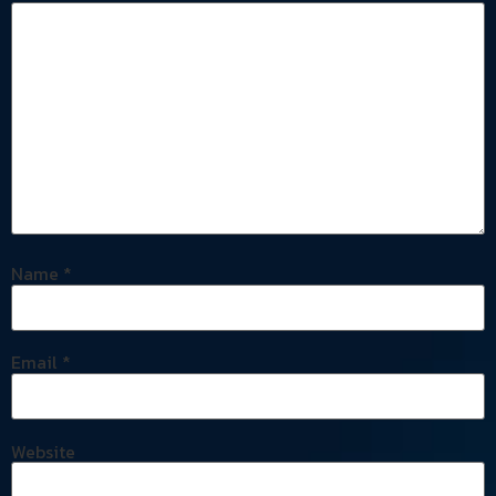
Name
*
Email
*
Website