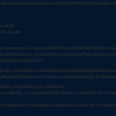
ื่องไม้เครื่องมืออย่างคอมพิวเตอร์หรือโทรศัพท์มือถือดีๆสักเครื่อง เช
บหน้าไพ่
ๆกับ 10 แต้ม
กคนในเกมคนละ 1 ใบ แล้วจึงแจกให้กับตัวเองที่ปฏิบัติหน้าที่เจ้ามือ แล้
นในวงได้ไพ่ครบคนละ 2 ใบแล้ว ให้ทุกคนรวมแต้มไพที่อยู่ในมือของตนเอง 
ักหน่วยนับว่าเป็นแต้มที่ได้
ู่ใบมีค่า 4 แต้มนั่นเอง นอกนั้นแล้วการแจกไพ่ยังเป็นเหตุให้กำเนิดต้นแ
เศษอีกด้วยที่จะทำให้อัตราการชำระเงินรางวัลแตกต่างออกไป โดยไพ่พิเศษ
ได้ไพ่ 2 ใบรวมทั้งไพ่ 3 ใบ ตัวอย่างเช่น
จ่ายเพิ่มเป็น 2 เท่าของพนันที่วางไว้ ดังเช่น วางเดิมพันไว้ 50 บาท ไพ
อัตราจ่ายเพิ่มเป็น 3 เท่าของพนัน ยกตัวอย่างเช่น แทงไป 50 บาท ไพ่ใน