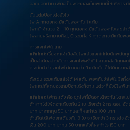
ออกนอกบ้าน เพียงเป็นพวกของเว็บพนันที่ให้บริการ มีเคร
นับแต้มป๊อกเด้งยังไง
ไพ่ A ทุกดอกจะมีแต้มพอๆกับ 1 แต้ม
ไพ่หน้าจำนวน 2 – 10 ทุกดอกจะมีแต้มพอๆกับเลขลำดั
ไพ่สามฝรั่งหมายถึงJ, Q รวมทั้ง K ทุกดอกจะมีแต้มพอ
การแจกไพ่ในเกม
ufabet
เริ่มจากเจ้ามือสับไพ่แล้วแจกให้กับนักพนันทุ
เป็นลำดับอย่างกับการแจกไพ่ครั้งที่ 1 ภายหลังที่ทุกค
กระนั้นถ้าว่ารวมไพ่ได้มากกว่า 9 แต้มนั้น ก็ให้ยึดเอาหล
ดังเช่น รวมแต้มแล้วได้ 14 แต้ม พอๆกับว่าไพ่ในมือทั้งค
ไพ่ใหญ่ที่สุดของเกมป๊อกเด้งก็ตาม แต่ว่าก็ยังมีไพ่พิ
ufabet
ไพ่กระเด้ง คือ ชุดไพ่ที่มีดอกเดียวกัน โดยแบ่ง
ถ้าหากได้ไพ่ดอกเดียวกัน 2 ใบ เรียกว่า 2 กระดอน อัตรา
บาท มาจากทุน 50 บาทและก็ผลกำไร 100 บาท
ถ้าเกิดได้ไพ่ดอกเดียวกัน 3 ใบ จะเรียกว่า 3 กระเด้ง 
เงิน 200 บาท มาทุน 50 บาทแล้วก็ผลกำไร 150 บาท