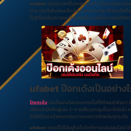
ufabet
น้อยคนนักที่ไม่เคยทราบคำว่าป๊อกเด้งมาก่อน
บ้าน เล่นกันในบ่อนเล็กบ่อนใหญ่ กระทั่งมาถึงเกมไพ่ป๊อ
ไม่รู้เรื่องเรื่องราวของป๊อกเด้งนัก รวมทั้งอาจจะมีป
ufabet
ป๊อกเด้งเป็นอย่างไ
ป๊อกเด้ง
มันเป็นเกมไพ่ประเภทหนึ่งที่ใช้ไพ่แค่เพียง 1
เพียงเจ้ามือกับผู้เล่น 2-4 คนก็รวมกลุ่มขึ้นมาได้แล้ว
ทำให้เป็นเกมไพ่ยอดนิยมจากบรรดานักพนันทุกระดับ
ufabet
ตอนนี้ได้ใส่อยู่ในเว็บไซต์การพนันออนไลน์ 