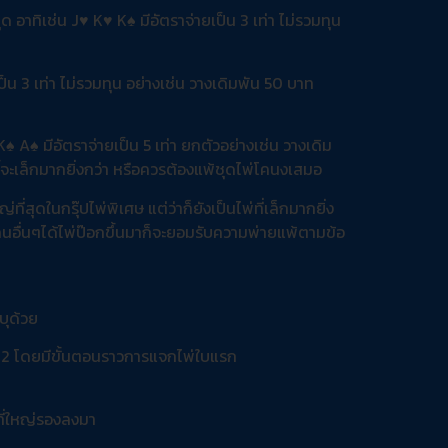
ชุด อาทิเช่น J♥ K♥ K♠ มีอัตราจ่ายเป็น 3 เท่า ไม่รวมทุน
เป็น 3 เท่า ไม่รวมทุน อย่างเช่น วางเดิมพัน 50 บาท
 A♠ มีอัตราจ่ายเป็น 5 เท่า ยกตัวอย่างเช่น วางเดิม
จะเล็กมากยิ่งกว่า หรือควรต้องแพ้ชุดไพ่โคนงเสมอ
ที่สุดในกรุ๊ปไพ่พิเศษ แต่ว่าก็ยังเป็นไพ่ที่เล็กมากยิ่ง
นคนอื่นๆได้ไพ่ป๊อกขึ้นมาก็จะยอมรับความพ่ายแพ้ตามข้อ
บุด้วย
บที่ 2 โดยมีขั้นตอนราวการแจกไพ่ใบแรก
่ที่ใหญ่รองลงมา