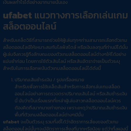
เงินผลกำไรได้อย่างมากมายนั่นเอง
ufabet
แนวทางการเลือกเล่นเกม
สล็อตออนไลน์
สำหรับเคล็ดวิธีที่สามารถช่วยให้ผู้เล่นทุกๆท่านสามารถเลือกตัวเกม
สล็อตออนไลนืให้เหมาะสมกับไลฟ์สไตล์ หรือเงินลงทุนที่ท่านมีได้นั้น
ผู้เล่นจึงควรรู้ถึงลักษณะของตัวเกมสล็อตออนไลน์ต่างๆให้ได้อย่าง
แม่นยำก่อน โดยการใช้ตัวเส้นไลน์ หรือเส้นอัตราจ่ายเป็นตัวระบุ
สำหรับในการเลือกพนันตัวเกมสล็อตออนไลน์ได้ดังนี้
ปริมาณเส้นชำระเงิน / รูปเครื่องหมาย
สำหรับเพื่อการใช้เคล็ดลับสำหรับการเลือกเล่นเกมสล็อต
ออนไลน์อย่างการตรวจตราปริมาณเส้นไลน์ หรือเส้นชำระเงิน
นี้ นับว่าเป็นเรื่องแรกที่เหล่าผู้เล่นสาวกสล็อตออนไลน์ควร
ต้องคิดถึงมากมายก่ายกอง เพราะเหตุว่าปริมาณเส้นชำระเงิน
พื้นที่ตัวเกมสล็อตออนไลน์ต่างๆมีนั้น
ufabet
จะเป็นตัวระบุ รวมทั้งชี้ได้ว่าอัตราการเสี่ยงของตัวเกม
สล็อตออนไลน์นั้นๆจะมีอัตราการเสี่ยงที่มากหรือน้อย แต่ว่าทั้งผองนี้