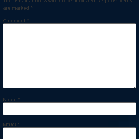
Your email address will not be published.
Required fields
are marked
*
Comment
*
Name
*
Email
*