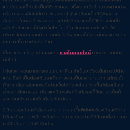
แบบใหม่และก็กำลังเป็นที่ชื่นชอบอย่างยิ่งในทุกวันนี้ หลายๆท่านบาง
ครั้งอาจจะสงสัยใช่มั้ยว่า เพราะเหตุไรถึงเปลี่ยนเป็นที่รู้จักอย่าง
ล้นหลามในตอนนี้ เพราะว่าการเข้าถึงที่ง่าย และก็มีวิธีการเล่นที่ไม่
สลับซับซ้อน และก็ยังมี เว็บไซต์คาสิโน อีกเยอะแยะที่รอเปิดให้
บริการอีกเพียบเลยด้วย รวมทั้งวันนี้พวกเราก็มีจุดเด่นของการเล่น
เกม คาสิโน มาฝากกันด้วย
เก็บรวบรวม 5 จุดเด่นของเกม
คาสิโนออนไลน์
มาบอกต่อกันดัง
ต่อไปนี้
1.ทุ่นเวลา ส่วนมากการเล่นเกม คาสิโน จำเป็นจะต้องเดินทางไปต่าง
แดน ซึ่งจำเป็นต้องใช้เวลาเดินทางนานเป็นเวลานานมาก แม้กระนั้น
ถ้าท่านเลือกเล่นเกมพนันผ่านเว็บไซต์ออนไลน์ ท่านก็ไม่ต้องเสียเว
ล่ำเวลาเดินทางเลย เพียงแค่มีโทรศัพท์มือถือและก็อินเตอร์เน็ตก็
สามารถเข้ามาร่วมบันเทิงใจกันได้เลย
2.มีเกมออนไลน์ให้เลือกเล่นมากมายเกม
ีีufabet
ซึ่งจะมีผลให้ท่าน
ได้เจอกับความเพลิดเพลินในมากมายแบบอย่างที่มีมีมากยิ่งกว่าเกม
คาสิโนในสถานที่จริงอีกด้วย