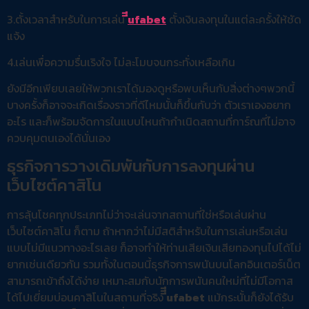
3.ตั้งเวลาสำหรับในการเล่น
ีีufabet
ตั้งเงินลงทุนในแต่ละครั้งให้ชัด
แจ้ง
4.เล่นเพื่อความรื่นเริงใจ ไม่ละโมบจนกระทั่งเหลือเกิน
ยังมีอีกเพียบเลยให้พวกเราได้มองดูหรือพบเห็นกับสิ่งต่างๆพวกนี้
บางครั้งก็อาจจะเกิดเรื่องราวที่ดีไหมนั้นก็ขึ้นกับว่า ตัวเราเองอยาก
อะไร และก็พร้อมจัดการในแบบไหนถ้ากำเนิดสถานที่การ์ณที่ไม่อาจ
ควบคุมตนเองได้นั่นเอง
ธุรกิจการวางเดิมพันกับการลงทุนผ่าน
เว็บไซต์คาสิโน
การลุ้นโชคทุกประเภทไม่ว่าจะเล่นจากสถานที่ใช่หรือเล่นผ่าน
เว็บไซต์คาสิโน ก็ตาม ถ้าหากว่าไม่มีสติสำหรับในการเล่นหรือเล่น
แบบไม่มีแนวทางอะไรเลย ก็อาจทำให้ท่านเสียเงินเสียทองทุนไปได้ไม่
ยากเช่นเดียวกัน รวมทั้งในตอนนี้ธุรกิจการพนันบนโลกอินเตอร์เน็ต
สามารถเข้าถึงได้ง่าย เหมาะสมกับนักการพนันคนใหม่ที่ไม่มีโอกาส
ได้ไปเยี่ยมบ่อนคาสิโนในสถานที่จริง
ีีีufabet
แม้กระนั้นก็ยังได้รับ