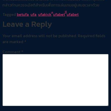
กล่าวท่านควรจะมีสติสำหรับเพื่อการเล่นเกมอยู่เสมอเวลาด้วย
Tagged
betufa
,
ufa
,
ufakick
,
ีีufabet
,
ีีีufabet
Leave a Reply
Your email address will not be published.
Required fields
are marked
*
Comment
*