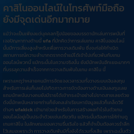
คาสิโนออนไลน์ในโทรศัพท์มือถือ
ยังมีจุดเด่นอีกมากมาย
แม้ว่าจะเป็นเพียงแต่บุคคลกรุ๊ปน้อยของบรรดานักเล่นการพนันที่
เจอปัญหาทางด้านนี้
ufa
ที่มักคิดว่าการเล่นเกม คาสิโนออนไลน์
นั้นมีการเสี่ยงสูงสำหรับเพื่อการวางเดิมพัน ซึ่งจะก่อให้กำเนิด
สถานการณ์ความลำบากตรากตรำแม้ได้เข้าไปเกี่ยวพันกับเกม
ออนไลน์พวกนี้ แม้กระนั้นในความจริงนั้น ยังมีนักพนันอีกเยอะมากๆ
ที่บรรลุความสำเร็จจากการวางเดินพันในเกม คาสิโน นี้
เพราะเหตุว่าหลายคนมีการจัดแจงเวลารวมทั้งวางระบบเงินลงทุน
สำหรับการเล่นก็เลยไม่เกิดภาวะการขัดข้องทางด้านเงินลงทุนเลย
แถมนักพนันบางคนยังมีรายได้เข้ากระเป๋าอย่างไม่ขาดสายเลยด้วย
ดังนี้นักพนันหลายๆท่านก็ยังคงเล่าเรียนหาข้อมูลแล้วก็เคล็ดวิธี
ต่างๆ
ufakick
เข้ามาช่วยสำหรับในการสร้างผลกำไรในตัวเกม
ออนไลน์อยู่เป็นประจำด้วยเช่นเดียวกัน แม้กระนั้นต้องการให้ท่านดู
เกมคาสิโน ในลักษณะของความรื่นเริงใจ แล้วก็จำเป็นต้องควรรำลึก
ไว้เสมอเพราะว่า การวางเดิมพันมีทั้งยังได้รวมทั้งเสีย เพราะฉะนั้นตัว