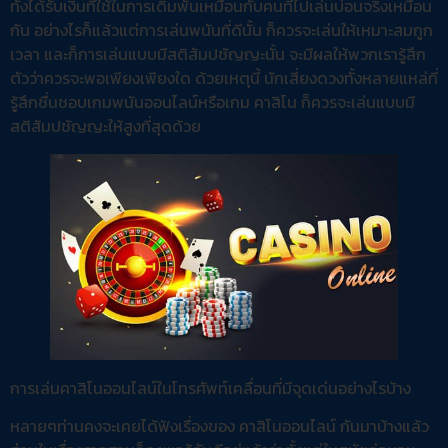
ทั้งได้รับเงินที่ใช้ในการเดิมพันเหมือนกับคนที่ไปเล่นบ่อนจริงเหมือน
กัน อย่างไรก็แล้วแต่การเล่นพนันที่ดีนั้น ก็ควรจะเล่นให้เหมาะสมถูก
เวลา และก็การเล่นแบบมีสติสัมปชัญญะนั้น จะมีผลให้พวกเรารู้สึก
ตัวว่าควรจะพอเพียงเพียงใด ด้วยเหตุนี้ นักเสี่ยงดวงทั้งหลายแหล่ที่
รู้สึกชื่นชอบเกมพนันออนไลน์หรือเกม คาสิโน ก็ควรจะเล่นแบบมี
สติสัมปชัญญะให้สูงที่สุดด้วย
การเล่นคาสิโนออนไลน์ในโทรศัพท์เคลื่อนที่มีจุดเด่นอย่างไรบ้าง
หลายๆท่านคงจะเคยได้ฟังเรื่องของ คาสิโนออนไลน์ กันมาบ้างแล้ว