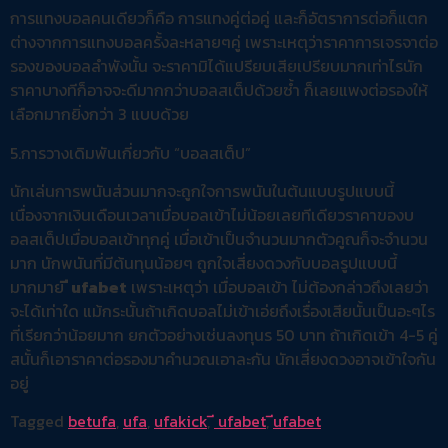
การแทงบอลคนเดียวก็คือ การแทงคู่ต่อคู่ และก็อัตราการต่อก็แตก
ต่างจากการแทงบอลครั้งละหลายๆคู่ เพราะเหตุว่าราคาการเจรจาต่อ
รองของบอลลำพังนั้น จะราคามิได้แปรียบเสียเปรียบมากเท่าไรนัก
ราคาบางทีก็อาจจะดีมากกว่าบอลสเต็ปด้วยซ้ำ ก็เลยแพงต่อรองให้
เลือกมากยิ่งกว่า 3 แบบด้วย
5.การวางเดิมพันเกี่ยวกับ “บอลสเต็ป”
นักเล่นการพนันส่วนมากจะถูกใจการพนันในต้นแบบรูปแบบนี้
เนื่องจากเงินเดือนเวลาเมื่อบอลเข้าไม่น้อยเลยทีเดียวราคาของบ
อลสเต็ปเมื่อบอลเข้าทุกคู่ เมื่อเข้าเป็นจำนวนมากตัวคูณก็จะจำนวน
มาก นักพนันที่มีต้นทุนน้อยๆ ถูกใจเสี่ยงดวงกับบอลรูปแบบนี้
มากมาย
ี ufabet
เพราะเหตุว่า เมื่อบอลเข้า ไม่ต้องกล่าวถึงเลยว่า
จะได้เท่าใด แม้กระนั้นถ้าเกิดบอลไม่เข้าเอ่ยถึงเรื่องเสียนั้นเป็นอะๆไร
ที่เรียกว่าน้อยมาก ยกตัวอย่างเช่นลงทุนร 50 บาท ถ้าเกิดเข้า 4-5 คู่
สนั้นก็เอาราคาต่อรองมาคำนวณเอาละกัน นักเสี่ยงดวงอาจเข้าใจกัน
อยู่
Tagged
betufa
,
ufa
,
ufakick
,
ี ufabet
,
ีufabet