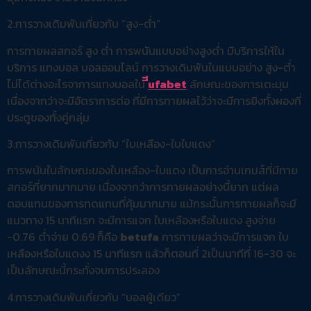
2.การวางเดิมพันเกี่ยวกับ “สูง-ต่ำ”
การทายผลสกอร์ สูง ต่ำ การพนันแบบอย่างสูงต่ำ มีบริการให้ใน
บริการ แทงบอล บอลออนไลน์ การวางเดิมพันในแบบอย่าง สูง-ต่ำ
ไม่ได้ต่างอะไรจาการแทงบอลใน
ีีufabet
ลักษณะของการเตะมุม
เนื่องจากว่าจะมีอัตราการต่อ ที่มีการทายผลไว้ว่าจะมีการยิงทั้งผองกี่
ประตูของทั้งคู่กลุ่ม
3.การวางเดิมพันเกี่ยวกับ “ใบเหลือง-ใบใบแดง”
การพนันในลักษณะของใบเหลือง-ใบแดง เป็นการอ่านเกมส์ที่มีทาย
สกอร์ที่ยากมากมาย เนื่องจากว่าการทายผลอย่างนี้ยาก แต่ผล
ตอบแทนของการทดแทนที่คุ้มมากมาย แม้กระนั้นการทายผลก็จะมี
แนวทาง 15 นาทีแรก จะมีการแจก ใบเหลืองหรือใบแดง สูงจ่าย
-0.76 ต่ำจ่าย 0.69 ก็คือ
betufa
การทายผลว่าจะมีการแจก ใบ
เหลืองหรือใบแดงง 15 นาทีแรก แล้วก็ตอนที่ 2เป็นนาทีที่ 16-30 จะ
เป็นลักษณะนี้กระทั่งจบการประลอง
4.การวางเดิมพันเกี่ยวกับ “บอลผู้เดียว”