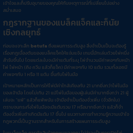
เข้าใจและก็ปรับอุบายของคุณให้กับเหตุการณ์ที่เปลี่ยนไปอย่าง
สม่ำเสมอ
กฎรากฐานของแบล็คแจ็คและก็นัย
เชิงกลยุทธ์
ก่อนจะเจาะลึก
betufa
ถึงแผนการระดับสูง สิ่งจำเป็นเป็นจะต้องรู้
เรื่องกฎเบื้องต้นของแบล็คแจ็คให้แจ่มแจ้ง เกมนี้มักเล่นด้วยไพ่หนึ่ง
สำรับขึ้นไป โดยแต่ละใบจะมีค่าแต้มที่ระบุ ไพ่จำนวนมีค่าพอๆกับหน้า
ไพ่ ไพ่หน้า (คิง ควีน แล้วก็แจ็ค) มีค่าพอๆกับ 10 แต้ม รวมทั้งเอซมี
ค่าพอๆกับ 1 หรือ 11 แต้ม ขึ้นกับไพ่ในมือ
เป้าหมายหลักเป็นการให้ไพ่มีค่าใกล้เคียงกับ 21 มากยิ่งกว่าไพ่ในมือ
ของเจ้ามือ โดยไม่เกิน 21 แม้ไพ่ในมือของผู้เล่นมีค่ามากยิ่งกว่า 21 ผู้
เล่นจะ “แพ้” แล้วก็แพ้พนัน เจ้ามือจำเป็นต้องจั่วเพิ่ม (จั่วอีกใบ)
ตราบจนกระทั่งไพ่ในมือจะมีแต้มรวม 17 หรือมากยิ่งกว่า แล้วก็จำ
ต้องจั่วเพิ่มถ้าเกิดมีแต้ม 17 ขึ้นไป แนวทางการทำความรู้ความเข้าใจ
กฎพวกนี้เป็นฐานรากสำหรับในการสร้างแผนการระดับสูง
ในแบล็คแจ็ค การตัดสินใจทุกหนของคุณ ไม่ว่าจะเป็นการเปิดไพ่