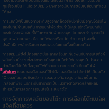
ทั้งเจ้ามือเปิดไพ่ใบบนที่อ่อนแอ ดังเช่นว่า การดับเบิ้ลดาวน์ในมือ
ศูนย์รวมเป็น 11 เมื่อเจ้ามือมี 6 บางทีอาจเป็นการขยับเขยื้อนที่ทำเงิน
ได้สูง
การแยกไพ่เป็นแนวทางระดับสูงอีกเคล็ดวิธีหนึ่งที่ใช้เมื่อคุณได้รับไพ่
สองใบที่มีค่าเสมอกัน การแยกไพ่จะช่วยทำให้คุณสร้างไพ่แยกกัน
สองใบโดยเพิ่มเงินที่ใช้ในการเดิมพันของคุณเป็นสองเท่า อุบายนี้มี
คุณภาพโดยเฉพาะเมื่อแยกไพ่เอซหรือแปด ด้วยเหตุว่าจะเพิ่ม
ประสิทธิภาพสำหรับในการชนะสองใบแทนที่จะเป็นใบเดียว
การยอมแพ้ซึ่งไม่ค่อยเกิดขึ้นหลายครั้งนักเกี่ยวพันกับการเสียตังค์
พนันกึ่งหนึ่งรวมทั้งเลิกรอบเมื่อคุณมั่นใจว่าไพ่ของคุณไม่น่าจะชนะ
ตัวเลือกนี้มักใช้เมื่อคุณมีไพ่ที่อ่อนแอมากมายเมื่อเทียบกับไพ่
ีีีufabet
ใบบนของดีลเลอร์ที่มีไพ่ดีลเลอร์ดีเด่น ได้แก่ 16 เทียบกับ
10 ของดีลเลอร์ ถึงแม้ว่าการยอมบางทีอาจดูราวกับว่าเป็นการ
เคลื่อนที่พ่าย แม้กระนั้นสามารถเป็นแนวทางที่ฉลาดหลักแหลม
สำหรับในการลดการสูญเสียในระยะยาวได้
การจัดการพลวัตของโต๊ะ: การเลือกโต๊ะแบล็ค
แจ็คที่สมควร