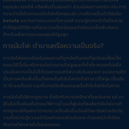
หยุดเล่น แยกไพ่ หรือเพิ่มเป็นสองเท่า ล้วนส่งผลทางคณิต เช่น การ
ทราบว่าเมื่อใดควรจะเปิดไพ่หรือหยุดเล่น บางทีอาจเป็นตัววินิจฉัย
betufa
ระหว่างการชนะรวมทั้งการแพ้ ความรู้ความเข้าใจนี้จะช่วย
ทำให้คุณใช้วิธีการที่ลดความเป็นต่อของเจ้ามือรวมทั้งเพิ่มจังหวะ
สำหรับเพื่อการชนะของคุณให้สูงสุด
การนับไพ่: ตำนานหรือความเป็นจริง?
การนับไพ่ยอดเยี่ยมในแผนการที่ถูกเอ๋ยถึงเยอะที่สุดในแบล็คแจ็ค
กรรมวิธีนี้เกี่ยวกับการต่อว่าดตามไพ่สูงและก็ต่ำที่แจกออกไปเพื่อ
ประเมินความเป็นไปได้ของการแจกไพ่บางใบในอนาคต แนวความคิด
เป็นการพนันเพิ่มขึ้นเรื่อยๆเมื่อสำรับไพ่เปิดโอกาส (มีไพ่สูง เป็นต้น
ว่า 10 และก็เอซ) รวมทั้งวางเดิมพันลดลงเมื่อสำรับไพ่เปิดโอกาส
การนับไพ่ไม่ผิดกฎหมาย ซึ่งขัดกับความศรัทธาที่แพร่หลาย แต่ คา
สิโนไม่เห็นพ้องกับกรรมวิธีการนี้ และก็ผู้เล่นที่สงสัยว่านับไพ่บางที
อาจถูกขอให้ออกมาจากเกม เคล็ดลับนี้จะต้องใช้สมาธิอย่างเข้มข้น
รวมทั้งความรู้ความเข้าใจอย่างครบถ้วนในเกม ด้วยเหตุว่าจำต้อง
ติดตามไพ่หลายใบในหลายรอบ