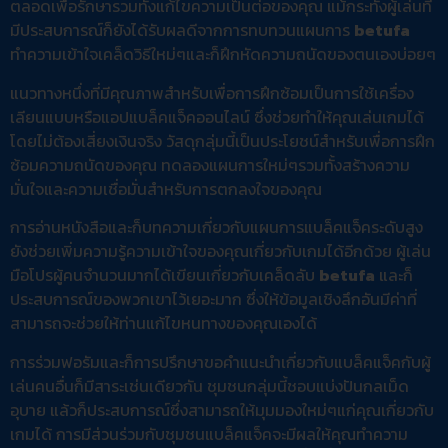
ตลอดเพื่อรักษารวมทั้งแก้ไขความเป็นต่อของคุณ แม้กระทั้งผู้เล่นที่
มีประสบการณ์ก็ยังได้รับผลดีจากการทบทวนแผนการ
betufa
ทำความเข้าใจเคล็ดวิธีใหม่ๆและก็ฝึกหัดความถนัดของตนเองบ่อยๆ
แนวทางหนึ่งที่มีคุณภาพสำหรับเพื่อการฝึกซ้อมเป็นการใช้เครื่อง
เลียนแบบหรือแอปแบล็คแจ็คออนไลน์ ซึ่งช่วยทำให้คุณเล่นเกมได้
โดยไม่ต้องเสี่ยงเงินจริง วัสดุกลุ่มนี้เป็นประโยชน์สำหรับเพื่อการฝึก
ซ้อมความถนัดของคุณ ทดลองแผนการใหม่ๆรวมทั้งสร้างความ
มั่นใจและความเชื่อมั่นสำหรับการตกลงใจของคุณ
การอ่านหนังสือและก็บทความเกี่ยวกับแผนการแบล็คแจ็คระดับสูง
ยังช่วยเพิ่มความรู้ความเข้าใจของคุณเกี่ยวกับเกมได้อีกด้วย ผู้เล่น
มือโปรผู้คนจำนวนมากได้เขียนเกี่ยวกับเคล็ดลับ
betufa
และก็
ประสบการณ์ของพวกเขาไว้เยอะมาก ซึ่งให้ข้อมูลเชิงลึกอันมีค่าที่
สามารถจะช่วยให้ท่านแก้ไขหนทางของคุณเองได้
การร่วมฟอรัมและก็การปรึกษาขอคำแนะนำเกี่ยวกับแบล็คแจ็คกับผู้
เล่นคนอื่นก็มีสาระเช่นเดียวกัน ชุมชนกลุ่มนี้ชอบแบ่งปันกลเม็ด
อุบาย แล้วก็ประสบการณ์ซึ่งสามารถให้มุมมองใหม่ๆแก่คุณเกี่ยวกับ
เกมได้ การมีส่วนร่วมกับชุมชนแบล็คแจ็คจะมีผลให้คุณทำความ