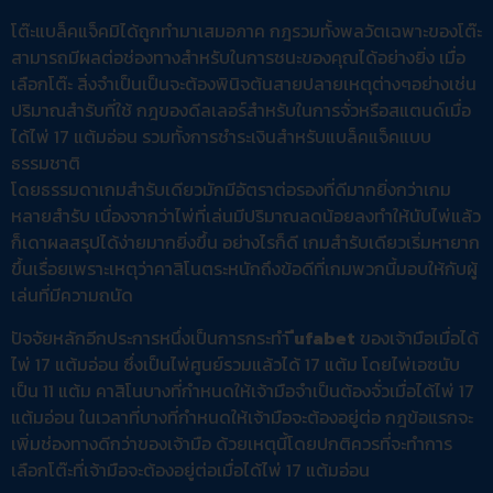
โต๊ะแบล็คแจ็คมิได้ถูกทำมาเสมอภาค กฎรวมทั้งพลวัตเฉพาะของโต๊ะ
สามารถมีผลต่อช่องทางสำหรับในการชนะของคุณได้อย่างยิ่ง เมื่อ
เลือกโต๊ะ สิ่งจำเป็นเป็นจะต้องพินิจต้นสายปลายเหตุต่างๆอย่างเช่น
ปริมาณสำรับที่ใช้ กฎของดีลเลอร์สำหรับในการจั่วหรือสแตนด์เมื่อ
ได้ไพ่ 17 แต้มอ่อน รวมทั้งการชำระเงินสำหรับแบล็คแจ็คแบบ
ธรรมชาติ
โดยธรรมดาเกมสำรับเดียวมักมีอัตราต่อรองที่ดีมากยิ่งกว่าเกม
หลายสำรับ เนื่องจากว่าไพ่ที่เล่นมีปริมาณลดน้อยลงทำให้นับไพ่แล้ว
ก็เดาผลสรุปได้ง่ายมากยิ่งขึ้น อย่างไรก็ดี เกมสำรับเดียวเริ่มหายาก
ขึ้นเรื่อยเพราะเหตุว่าคาสิโนตระหนักถึงข้อดีที่เกมพวกนี้มอบให้กับผู้
เล่นที่มีความถนัด
ปัจจัยหลักอีกประการหนึ่งเป็นการกระทำ
ีufabet
ของเจ้ามือเมื่อได้
ไพ่ 17 แต้มอ่อน ซึ่งเป็นไพ่ศูนย์รวมแล้วได้ 17 แต้ม โดยไพ่เอซนับ
เป็น 11 แต้ม คาสิโนบางที่กำหนดให้เจ้ามือจำเป็นต้องจั่วเมื่อได้ไพ่ 17
แต้มอ่อน ในเวลาที่บางที่กำหนดให้เจ้ามือจะต้องอยู่ต่อ กฎข้อแรกจะ
เพิ่มช่องทางดีกว่าของเจ้ามือ ด้วยเหตุนี้โดยปกติควรที่จะทำการ
เลือกโต๊ะที่เจ้ามือจะต้องอยู่ต่อเมื่อได้ไพ่ 17 แต้มอ่อน