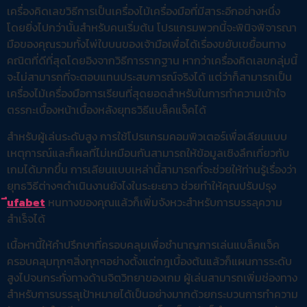
เครื่องคิดเลขวิธีการเป็นเครื่องไม้เครื่องมือที่มีสาระอีกอย่างหนึ่ง
โดยยิ่งไปกว่านั้นสำหรับคนเริ่มต้น โปรแกรมพวกนี้จะพินิจพิจารณา
มือของคุณรวมทั้งไพ่ใบบนของเจ้ามือเพื่อได้เรื่องขยับเขยื้อนทาง
คณิตที่ดีที่สุดโดยอิงจากวิธีการรากฐาน หากว่าเครื่องคิดเลขกลุ่มนี้
จะไม่สามารถที่จะตอบแทนประสบการณ์จริงได้ แต่ว่าก็สามารถเป็น
เครื่องไม้เครื่องมือการเรียนที่สุดยอดสำหรับในการทำความเข้าใจ
ตรรกะเบื้องหน้าเบื้องหลังยุทธวิธีแบล็คแจ็คได้
สำหรับผู้เล่นระดับสูง การใช้โปรแกรมคอมพิวเตอร์เพื่อเลียนแบบ
เหตุการณ์และก็ผลที่ไม่เหมือนกันสามารถให้ข้อมูลเชิงลึกเกี่ยวกับ
เกมได้มากขึ้น การเลียนแบบเหล่านี้สามารถที่จะช่วยให้ท่านรู้เรื่องว่า
ยุทธวิธีต่างๆดำเนินงานยังไงในระยะยาว ช่วยทำให้คุณปรับปรุง
ีufabet
หนทางของคุณแล้วก็เพิ่มจังหวะสำหรับการบรรลุความ
สำเร็จได้
เนื้อหานี้ให้คำปรึกษาที่ครอบคลุมเพื่อชำนาญการเล่นแบล็คแจ็ค
ครอบคลุมทุกๆสิ่งทุกๆอย่างตั้งแต่กฎเบื้องต้นแล้วก็แผนการระดับ
สูงไปจนกระทั่งทางด้านจิตวิทยาของเกม ผู้เล่นสามารถเพิ่มช่องทาง
สำหรับการบรรลุเป้าหมายได้เป็นอย่างมากด้วยกระบวนการทำความ