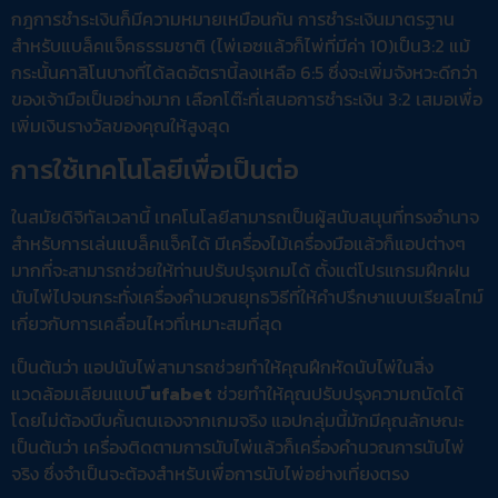
กฎการชำระเงินก็มีความหมายเหมือนกัน การชำระเงินมาตรฐาน
สำหรับแบล็คแจ็คธรรมชาติ (ไพ่เอซแล้วก็ไพ่ที่มีค่า 10)เป็น3:2 แม้
กระนั้นคาสิโนบางที่ได้ลดอัตรานี้ลงเหลือ 6:5 ซึ่งจะเพิ่มจังหวะดีกว่า
ของเจ้ามือเป็นอย่างมาก เลือกโต๊ะที่เสนอการชำระเงิน 3:2 เสมอเพื่อ
เพิ่มเงินรางวัลของคุณให้สูงสุด
การใช้เทคโนโลยีเพื่อเป็นต่อ
ในสมัยดิจิทัลเวลานี้ เทคโนโลยีสามารถเป็นผู้สนับสนุนที่ทรงอำนาจ
สำหรับการเล่นแบล็คแจ็คได้ มีเครื่องไม้เครื่องมือแล้วก็แอปต่างๆ
มากที่จะสามารถช่วยให้ท่านปรับปรุงเกมได้ ตั้งแต่โปรแกรมฝึกฝน
นับไพ่ไปจนกระทั่งเครื่องคำนวณยุทธวิธีที่ให้คำปรึกษาแบบเรียลไทม์
เกี่ยวกับการเคลื่อนไหวที่เหมาะสมที่สุด
เป็นต้นว่า แอปนับไพ่สามารถช่วยทำให้คุณฝึกหัดนับไพ่ในสิ่ง
แวดล้อมเลียนแบบ
ีufabet
ช่วยทำให้คุณปรับปรุงความถนัดได้
โดยไม่ต้องบีบคั้นตนเองจากเกมจริง แอปกลุ่มนี้มักมีคุณลักษณะ
เป็นต้นว่า เครื่องติดตามการนับไพ่แล้วก็เครื่องคำนวณการนับไพ่
จริง ซึ่งจำเป็นจะต้องสำหรับเพื่อการนับไพ่อย่างเที่ยงตรง