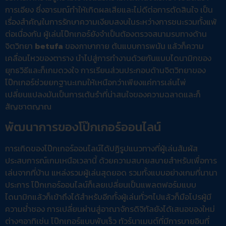
การเอียง ซึ่งอารมณ์ทำให้เกิดผลเสียและไม่ดีต่อการตัดสินใจ เป็น
เรื่องสำคัญในการรักษาความเงียบสงบในระหว่างการชนะรวมทั้งแพ้
ต่อเนื่องกัน ผู้เล่นโป๊กเกอร์ยังจำเป็นต้องตรวจสนามรบทางด้าน
จิตวิทยา
betufa
ของภาษากาย ต้นแบบการพนัน แล้วก็ความ
เคลื่อนไหวของตาราง นำไปสู่การทำงานด้วยกันแบบไดนามิกของ
ยุทธวิธีและก็เกมดวงใจ การเรียนส่วนประกอบด้านจิตวิทยาของ
โป๊กเกอร์ช่วยยกฐานะเกมให้เหนือกว่าเพียงแค่การเล่นไพ่
เปลี่ยนแปลงมันเป็นการเต้นรำที่น่าสนใจของความฉลาดและก็
สัญชาตญาณ
พัฒนาการของโป๊กเกอร์ออนไลน์
การเกิดของโป๊กเกอร์ออนไลน์ได้ปฏิรูปแนวทางที่ผู้เล่นสัมผัส
ประสบการณ์เกมเหนือเวลานี้ ด้วยความสบายสบายสำหรับเพื่อการ
เล่นจากที่บ้าน แหล่งรวมผู้เล่นสุดยอด รวมทั้งแบบอย่างเกมที่นานา
ประการ โป๊กเกอร์ออนไลน์ก็เลยเปลี่ยนเป็นแพลตฟอร์มแบบ
ไดนามิกแล้วก็เข้าถึงได้สำหรับอีกทั้งผู้เล่นทั่วๆไปแล้วก็มือโปรผู้มี
ความช่ำชอง การเปลี่ยนผ่านสู่อาณาจักรดิจิทัลยังได้เสนอของใหม่
ต่างๆอาทิเช่น โป๊กเกอร์แบบพับเร็ว ทัวร์นาเมนต์ที่มีการบายอินที่