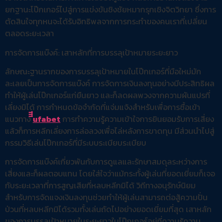
ยกฐานะโป๊กเกอร์ไปสู่การแข่งขันชิงชัยหมากรุกเชิงจิตวิทยา ซึ่งการ
ตัดสินใจทุกหนจะได้รับอิทธิพลจากการกระทำของคนเราที่เปลี่ยน
ตลอดระยะเวลา
การจัดการแบ๊งค์: เสาหลักที่การบรรลุเป้าหมายระยะยาว
ลักษณะฐานรากของการบรรลุเป้าหมายในโป๊กเกอร์ที่มือใหม่มัก
ละเลยเป็นการจัดการแบ๊งค์ การจัดการเงินลงทุนอย่างมีประสิทธิผล
ทำให้ผู้เล่นโป๊กเกอร์แก่ยืนยาว และก็ลดผลพวงจากความผันแปรที่
เลี่ยงมิได้ การกำหนดข้อจำกัดที่แจ่มแจ้งสำหรับเพื่อการซื้อเข้า
แนวทาง
ีีีufabet
การทำความรู้ความเข้าใจการยินยอมรับการเสี่ยง
แล้วก็การหลีกเลี่ยงการล่อลวงเพื่อไล่หลังการขาดทุน มีส่วนนำไปสู่
กรรมวิธีเล่นโป๊กเกอร์ที่มีระบบระเบียบระเบียบ
การจัดการแบ๊งค์เกี่ยวพันกับการดูแลและรักษาสมดุลระหว่างการ
เสี่ยงและก็ผลตอบแทน โดยใส่ใจว่าแม้กระทั้งผู้เล่นที่ยอดเยี่ยมก็เจอ
กับระยะเวลาที่การสูญเสียที่หลบหลีกมิได้ วิถีทางอนุรักษ์นิยม
สำหรับการจัดแจงเงินลงทุนช่วยทำให้ผู้เล่นสามารถต่อสู้ความปั่น
ป่วนที่หลบหลีกมิได้รวมทั้งเล่นถัดไปอย่างยอดเยี่ยมที่สุด เสาหลัก
ของการบรรลุเป้าหมายในระยะยาวในโป๊กเกอร์อยู่ที่ความรู้ความ