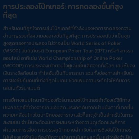
การประลองโป๊กเกอร์: การทดลองขั้นที่สูง
ที่สุด
สำหรับคนที่ถูกใจการเล่นโป๊กเกอร์ที่กำลังมองหาการทดลองความ
ชำนาญรวมทั้งความองอาจขั้นที่สูงที่สุด การประลองนับว่าเป็นจุด
สูงสุดของการประลอง ไม่ว่าจะเป็น World Series of Poker
(WSOP) อันมีเกียรติ European Poker Tour (EPT) หรือกิจกรรม
ออนไลน์ อาทิเช่น World Championship of Online Poker
(WCOOP) การประลองเย้ายวนใจผู้เล่นชั้นเลิศจากทั้งโลก เสน่ห์ของ
เงินรางวัลก้อนโต กำไลอันเป็นที่ปรารถนา รวมทั้งช่องทางสำหรับใน
การชิงชัยกับคนที่เก่งที่สุดในเกม ช่วยเพิ่มความระทึกใจให้กับการ
เล่นในทัวร์นาเมนต์
การชี้ทางแบบไดนามิกของทัวร์นาเมนต์โป๊กเกอร์จำต้องใช้วิถีทาง
เชิงกลยุทธ์ที่ต่างจากเกมเงินสด แรงกดดันจากม่านบังตาที่มากขึ้น
ความเคลื่อนไหวไดนามิกของตาราง แล้วก็เหตุจำเป็นสำหรับในการ
สะสมชิป จำเป็นจะต้องมีการผสมระหว่างความดุเดือดและก็การ
คำนวณการเสี่ยง การบรรลุเป้าหมายสำหรับในการชิงชัยโป๊กเกอร์
ไม่เพียงแค่จำเป็นต้องใช้ความชำนาญในเกมแค่นั้น แต่ว่ายังจำเป็น