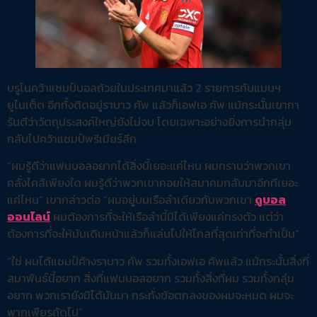
บรูโนคว้าแชมป์บอลถ้วยในประเทศมาแล้ว 2 รายการกับแมนฯ
ยูไนเต็ด อีกทั้งติดอยู่ราบาว คัพ แล้วก็เอฟเอ คัพ แม้กระนั้นเขากา
รันตีว่าวัตถุประสงค์ใหญ่ยังไม่จบ โดยเฉพาะอย่างยิ่งการนำกลุ่ม
กลับไปคว้าแชมป์พรีเมียร์ลีก
“ผมรู้ดีว่าแฟนบอลอยากได้สิ่งนี้เยอะแค่ไหน ผมทราบว่าพวกเขา
คลั่งไคล้เพียงใด ผมรู้ดีว่าพวกเขาคอยให้สมาคมกลับมาอีกทีเยอะ
แค่ไหน” เขากล่าวต่อ “ผมอยู่บนเรือลำเดียวกับพวกเขา
ดูบอล
ออนไลน์
ผมต้องการที่จะให้เรือลำนี้มิได้เพียงแค่ทรงตัว แต่ว่า
ต้องการที่จะให้มันเดินหน้าแล้วก็แล่นไปให้ไกลที่สุดเท่าที่จะทำเป็น”
“ใช่ ผมได้แชมป์ค้างราบาว คัพ รวมทั้งเอฟเอ คัพแล้ว แม้กระนั้นสิ่งที่
สมาพันธ์นี้อยาก สิ่งที่แฟนบอลอยาก รวมทั้งสิ่งที่ผม รวมทั้งกลุ่ม
อยาก พวกเรายังมิได้มันมา กระทั่งข้อตกลงของผมจะหมด ผมจะ
พากเพียรถัดไป”