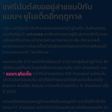
แฟร์นันด์สขออยู่ล่าแชมป์กับ
แมนฯ ยูไนเต็ดอีกฤดูกาล
บรูโน แฟร์นันด์ส กัปตันกลุ่มแมนเชสเตอร์ ยูไนเต็ด ส่งสัญญาณ
เด่นชัดที่สุดว่า
แทงบอล
เขายังปรารถนาอยู่กับสมาคมถัดไป หาก
แม้เคยได้รับคำแนะนำราคาอย่างมากมายจาก อัล-ฮิลาล และก็
อนาคตของเขากลับมาเป็นหัวข้ออีกรอบก่อนตลาดค้าขายซัมเมอร์
ตามรายงานจาก The Mirror
กองกลางวัย 31 ปี เคยได้รับข้อแนะนำ 3 ปีจากกลุ่มในซาอุดี โปร ลีก
เมื่อซัมเมอร์ที่แล้ว โดยมีแพ็กเกจรวมมากถึง 200 ล้านปอนด์ เวลา
ที่
แมนฯ ยูไนเต็ด
จะได้รับค่าตอบแทน 100 ล้านปอนด์ แม้กระนั้น
เจ้าตัวเลือกไม่ยอมรับ แล้วก็ยังทำผลงานได้อย่างเด่นตั้งแต่แมื่อ
ย้ายจาก สปอร์ติง ลิสบอน มาร่วมทีมด้วยค่าจ้าง 47 ล้านปอนด์ เมื่อ
ปี 2020
หากแม้ข้อตกลงของบรูโนจะเหลือถึงจบฤดูหน้า รวมทั้งมีค่าฉีกข้อ
ตกลง 57 ล้านปอนด์ แต่ว่าเจ้าตัวรับรองผ่านการให้สัมภาษณ์กับ มึง