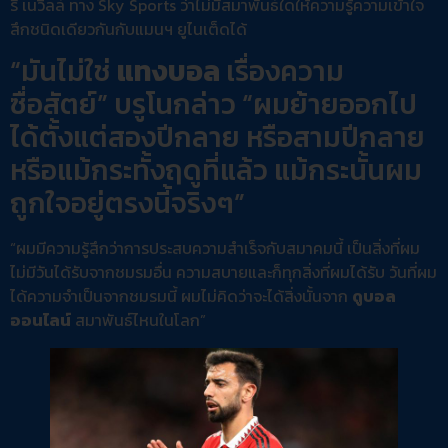
รี เนวิลล์ ทาง Sky Sports ว่าไม่มีสมาพันธ์ใดให้ความรู้ความเข้าใจ
สึกชนิดเดียวกันกับแมนฯ ยูไนเต็ดได้
“มันไม่ใช่
แทงบอล
เรื่องความ
ซื่อสัตย์” บรูโนกล่าว “ผมย้ายออกไป
ได้ตั้งแต่สองปีกลาย หรือสามปีกลาย
หรือแม้กระทั้งฤดูที่แล้ว แม้กระนั้นผม
ถูกใจอยู่ตรงนี้จริงๆ”
“ผมมีความรู้สึกว่าการประสบความสำเร็จกับสมาคมนี้ เป็นสิ่งที่ผม
ไม่มีวันได้รับจากชมรมอื่น ความสบายและก็ทุกสิ่งที่ผมได้รับ วันที่ผม
ได้ความจำเป็นจากชมรมนี้ ผมไม่คิดว่าจะได้สิ่งนั้นจาก
ดูบอล
ออนไลน์
สมาพันธ์ไหนในโลก”