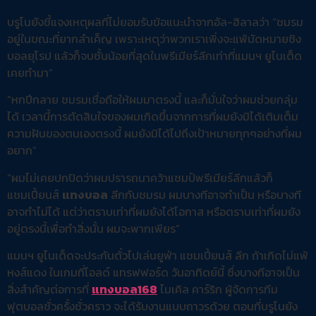
บรูโนยังชี้แจงเหตุผลที่ไม่ยอมรับข้อแนะนำจากอัล-ฮิลาลว่า “ชมรม
อยู่ในขณะที่ยากลำเค็ญ เพราะเหตุว่าพวกเราเพิ่งจะแพ้นัดหมายชิง
บอลยุโรป แล้วก็จบชั้นน้อยที่สุดในพรีเมียร์ลีกเท่าที่แมนฯ ยูไนเต็ด
เคยทำมา”
“หกปีกลาย ชมรมเชื่อถือให้ผมมาตรงนี้ และก็มั่นใจว่าผมช่วยกลุ่ม
ได้ เวลานี้การตัดสินใจของผมเกิดขึ้นจากการที่ผมยังมิได้เติมเต็ม
ความฝันของตนเองตรงนี้ ผมยังมิได้ไปถึงเป้าหมายทุกๆอย่างที่ผม
อยาก”
“ผมไม่เคยปกปิดว่าผมปรารถนาคว้าแชมป์พรีเมียร์ลีกแล้วก็
แชมเปี้ยนส์
แทงบอล
ลีกกับชมรม ผมบางทีอาจทำเป็น หรือบางที
อาจทำไม่ได้ แต่ว่าตราบเท่าที่ผมยังได้โอกาส หรือตราบเท่าที่ผมยัง
อยู่ตรงนี้เพื่อทำสิ่งนั้น ผมจะพากเพียร”
แมนฯ ยูไนเต็ดจะประกันตั๋วไปเล่นยูฟ่า แชมเปี้ยนส์ ลีก ถ้าเกิดไม่แพ้
หงส์แดง ในเกมที่โอลด์ แทรฟฟอร์ด วันอาทิตย์นี้ ซึ่งบางทีอาจเป็น
สิ่งสำคัญต่อการที่
แทงบอล168
ไมเคิล คาร์ริก ผู้จัดการทีม
ฟุตบอลชั่วครั้งชั่วคราว จะได้รับงานแบบถาวรด้วย ตอนที่บรูโนยัง