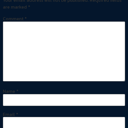
Your email address will not be published.
Required fields
are marked
*
Comment
*
Name
*
Email
*