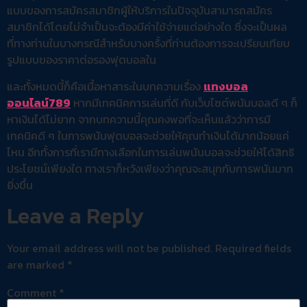
แบบของการสมัครสมาชิกผู้ให้บริการในปัจจุบันสามารถสมัคร
สมาชิกได้โดยไม่จำเป็นจะต้องมีค่าใช้จ่ายแต่อย่างใด ซึ่งจะเป็นผล
ที่ทางท่านในบางกรณีสำหรับบางครั้งที่ท่านต้องการจะเปรียบเทียบ
รูปแบบของราคาต่อรองฟุตบอลใน
และทั้งหมดนี้ก็คือเนื้อหาสาระในบทความเรื่อง
แทงบอล
ออนไลน์789
หากมีเทคนิคการเล่นที่ดี กับเว็บไซต์พนันบอลดี ๆ ก็
หาเงินได้ไม่ยาก จากบทความนี้คุณคงพอที่จะเห็นแล้วว่าการมี
เทคนิคดี ๆ ในการพนันฟุตบอลจะช่วยให้คุณทำเงินได้มากน้อยแค่
ไหน อีกทั้งการที่เรามีทางเลือกในการเล่นพนันบอลจะช่วยให้ได้สิทธิ
ประโยชน์เพียงใด ทางเราก็หวังเพียงว่าคุณจะสนุกกับการพนันมาก
ยิ่งขึ้น
Leave a Reply
Your email address will not be published.
Required fields
are marked
*
Comment
*