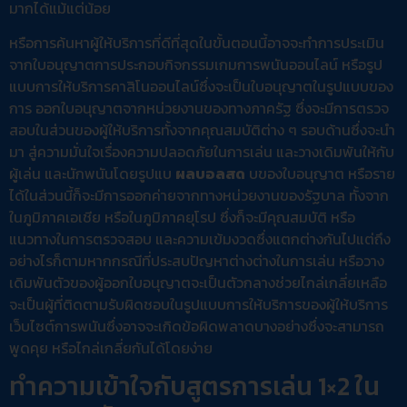
มากได้แม้แต่น้อย
หรือการค้นหาผู้ให้บริการที่ดีที่สุดในขั้นตอนนี้อาจจะทำการประเมิน
จากใบอนุญาตการประกอบกิจกรรมเกมการพนันออนไลน์ หรือรูป
แบบการให้บริการคาสิโนออนไลน์ซึ่งจะเป็นใบอนุญาตในรูปแบบของ
การ ออกใบอนุญาตจากหน่วยงานของทางภาครัฐ ซึ่งจะมีการตรวจ
สอบในส่วนของผู้ให้บริการทั้งจากคุณสมบัติต่าง ๆ รอบด้านซึ่งจะนำ
มา สู่ความมั่นใจเรื่องความปลอดภัยในการเล่น และวางเดิมพันให้กับ
ผู้เล่น และนักพนันโดยรูปแบ
ผลบอลสด
บของใบอนุญาต หรือราย
ได้ในส่วนนี้ก็จะมีการออกค่ายจากทางหน่วยงานของรัฐบาล ทั้งจาก
ในภูมิภาคเอเชีย หรือในภูมิภาคยุโรป ซึ่งก็จะมีคุณสมบัติ หรือ
แนวทางในการตรวจสอบ และความเข้มงวดซึ่งแตกต่างกันไปแต่ถึง
อย่างไรก็ตามหากกรณีที่ประสบปัญหาต่างต่างในการเล่น หรือวาง
เดิมพันตัวของผู้ออกใบอนุญาตจะเป็นตัวกลางช่วยไกล่เกลี่ยเหลือ
จะเป็นผู้ที่ติดตามรับผิดชอบในรูปแบบการให้บริการของผู้ให้บริการ
เว็บไซต์การพนันซึ่งอาจจะเกิดข้อผิดพลาดบางอย่างซึ่งจะสามารถ
พูดคุย หรือไกล่เกลี่ยกันได้โดยง่าย
ทำความเข้าใจกับสูตรการเล่น 1×2 ใน