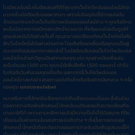
โบนัสและโปรโมชั่นข้อเสนอที่ดีที่สุดจากเว็บไซต์พนันออนไลน์มักจะ
มาจากโบนัสต้อนรับของพวกเขา เพราะในปัจจุบันนี้มีการแข่งขัน
จำนวนมากระหว่างเว็บไซต์การพนันบอลออนไลน์ต่าง ๆ คุณจึงมักจะ
พบโบนัสจากการสมัครสมาชิกจำนวนมาก ที่พร้อมจะช่วยดึงดูดให้
คุณเล่นพนันได้อย่างเต็มที่ คุณสามารถเปรียบเทียบเว็บไซต์หนึ่งกับ
อีกเว็บไซต์หนึ่งได้อย่างง่ายดาย โดยสิ่งที่ยอดเยี่ยมคือคุณจะเป็นผู้
ชนะจากข้อเสนอมากมายเหล่านี้ โบนัสต้อนรับของเว็บไซต์พนันบอล
ออนไลน์จะช่วยทวีคูณเงินฝากของคุณ เช่น คุณฝากเงินเพื่อเล่น
พนันจำนวน 1,500 บาท คุณจะได้เพิ่มอีกถึง 1,500 ดอลลาร์ เข้าไป
ในบัญชีเดิมพันของคุณเป็นต้น นอกจากนี้เว็บไซต์พนันบอล
ออนไลน์บางแห่งนำเสนอการแข่งขันสำหรับเงินฝากเงินหลาย ๆ ครั้ง
ของคุณ
แทงบอลufabet
หมายถึงการที่นักพนันเลือกแทงว่าทีมเยือนจะชนะนั่นเอง ซึ่งในส่วน
ของการวางเดิมพันลักษณะนี้ นักพนันจะต้องยอมรับความเสี่ยงที่จะ
ตามมาให้ได้ เพราะตามหลักการแล้วมีความเป็นไปได้น้อยมาก ที่ทีม
เยือนจะเป็นฝ่ายชนะในรอบการแข่งขันต่าง ๆ ดังนั้นการแทงบอล
ลักษณะนี้ นักพนันจึงจะต้องวางแผนการวางเงินเดิมพันรูปแบบนี้ให้
เป็นอย่างดีด้วยเช่นกัน เพราะไม่อย่างนั้นอาจจะทำให้นักพนันพลาด