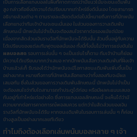
เป็นการเลือกแทงบอลในฝั่งที่คาดการณ์ว่ามีแนวโน้มจะชนะเดิมพัน
สูง กล่าวคือยิ่งมีความได้เปรียบมากเท่าไหร่ยิ่งดีนั่นเอง โดยสามารถ
อธิบายส่วนต่าง ๆ ตามรายละเอียดดังต่อไปนี้หมายถึงการที่นักพนัน
เลือกแทงว่าทีมเจ้าบ้านจะชนะนั่นเอง ในส่วนของการวางเดิมพัน
ลักษณะนี้ นักพนันไม่จำเป็นจะต้องสนใจราคาต่อรองแม้แต่น้อย
เนื่องจากสัดส่วนเงินรางวัลที่นักพนันจะได้รับนั้น ล้วนขึ้นอยู่กับความ
ได้เปรียบของแต่ละทีมฟุตบอลนั่นเอง ทั้งนี้ทั้งนั้นไม่ว่าการแข่งขันใน
ผลบอลสด
รอบการเล่นนั้น ๆ จะเป็นเช่นไรก็ตาม ทีมเจ้าบ้านก็ย่อม
มีความได้เปรียบมากกว่าเสมอ หากนักพนันเลือกวางเดิมพันที่ฝั่งเจ้า
บ้านแล้วล่ะก็ รับรองได้ว่านักพนันจะมีโอกาสชนะเดิมพันเพิ่มขึ้นเป็น
อย่างมากx หมายถึงการที่นักพนันเลือกแทงว่าทั้งสองทีมจะมีผล
เสมอกัน ซึ่งในส่วนของการวางเดิมพันลักษณะนี้ นักพนันไม่จำเป็น
จะต้องสนใจว่าทีมใดสามารถทำประตูได้ก่อน หรือมีผลคะแนนเสมอ
กันอยู่ที่เท่าไหร่แต่อย่างใด ซึ่งการแทงบอลลักษณะนี้ จะเห็นได้ว่ามี
ความยากต่อการคาดการณ์พอสมควร แต่ทว่าในสัดส่วนของเงิน
รางวัลที่นักพนันจะได้รับ หากชนะเดิมพันในรอบการเล่นนั้น ๆ ก็ค่อน
ข้างสูงเป็นอย่างมากเลยทีเดียว
ทำไมถึงต้องเลือกเล่นพนันบอลหลาย ๆ เจ้า