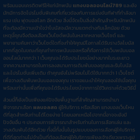
พร้อมมอบเครดิตฟรีให้แก่นักพนัน
แทงบอลออนไลน์789
และยัง
มักมีการจัดโปรโมชั่นพิเศษที่เกี่ยวข้องกับการแข่งขันกีฬาที่กำลังมา
แรง เช่น ฟุตบอลโลก อีกด้วย สิ่งนี้จัดเป็นสิ่งสำคัญสำหรับนักพนัน
ที่จะต้องมีความเข้าใจว่าโบนัสจะมีความแตกต่างกันเล็กน้อย ด้วย
เหตุนี้คุณจึงต้องเลือกเว็บไซต์พนันในหลากหลายเว็บไซต์ และ
พยายามค้นหาว่าเว็บไซต์ใดที่จะทำให้คุณมีโอกาสได้รับรางวัลโบนัส
มากที่สุดในขณะที่คุณทำการพนันบอลหรือก็คือการใช้เว็บพนันบอล
ออนไลน์มากกว่า 1 เว็บคุณจะได้รับประโยชน์อย่างมากในระยะยาว
จากความสามารถในการลงสนามการเดิมพันของคุณและรับโบนัส
และโปรโมชั่นเพิ่มเติม ถ้าคุณยังไม่พร้อมไม่ได้ใช้มากกว่า 1 เว็บไซต์
เพื่อวางเดิมพันพนันบอลของคุณ เราขอแนะนำให้คุณลองใช้เมื่อคุณ
พร้อมเท่านั้นเพื่อที่คุณจะได้รับประโยชน์จากการใช้วิเคราะห์ด้วยวิธีนี้
ส่วนนี้ก็ยังเป็นเพียงแค่ปัจจัยพื้นฐานที่สำคัญสามารถนำมา
พิจารณาเลือก
ผลบอลสด
ผู้ให้บริการ หรือเลือก แทงบอลเว็บไหน
ดีที่สุดสำหรับท่านได้โดยง่าย โดยนอกเหนือไปจากนี้อาจจะยังมี
ปัจจัยอื่น ๆ ประกอบการพิจารณาสำหรับท่านในการเลือกเล่น และ
วางเดิมพันได้อีกด้วย ทั้งนี้ทั้งนั้นในรูปแบบของการเลือกผู้ให้บริการ
ที่ดีที่สุดท่านไม่จำเป็นที่ต้องเลือกผู้ให้บริการเพียงเจ้าเดียวเพราะรูป