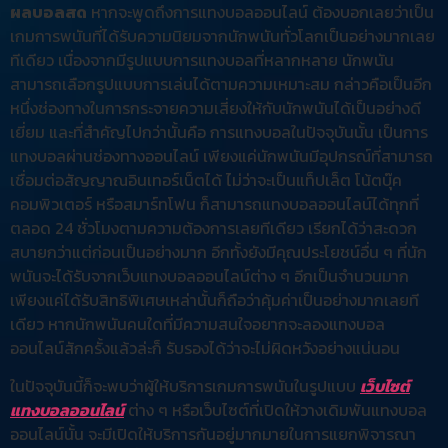
ผลบอลสด
หากจะพูดถึงการแทงบอลออนไลน์ ต้องบอกเลยว่าเป็น
เกมการพนันที่ได้รับความนิยมจากนักพนันทั่วโลกเป็นอย่างมากเลย
ทีเดียว เนื่องจากมีรูปแบบการแทงบอลที่หลากหลาย นักพนัน
สามารถเลือกรูปแบบการเล่นได้ตามความเหมาะสม กล่าวคือเป็นอีก
หนึ่งช่องทางในการกระจายความเสี่ยงให้กับนักพนันได้เป็นอย่างดี
เยี่ยม และที่สำคัญไปกว่านั้นคือ การแทงบอลในปัจจุบันนั้น เป็นการ
แทงบอลผ่านช่องทางออนไลน์ เพียงแค่นักพนันมีอุปกรณ์ที่สามารถ
เชื่อมต่อสัญญาณอินเทอร์เน็ตได้ ไม่ว่าจะเป็นแท็ปเล็ต โน้ตบุ๊ค
คอมพิวเตอร์ หรือสมาร์ทโฟน ก็สามารถแทงบอลออนไลน์ได้ทุกที่
ตลอด 24 ชั่วโมงตามความต้องการเลยทีเดียว เรียกได้ว่าสะดวก
สบายกว่าแต่ก่อนเป็นอย่างมาก อีกทั้งยังมีคุณประโยชน์อื่น ๆ ที่นัก
พนันจะได้รับจากเว็บแทงบอลออนไลน์ต่าง ๆ อีกเป็นจำนวนมาก
เพียงแค่ได้รับสิทธิพิเศษเหล่านั้นก็ถือว่าคุ้มค่าเป็นอย่างมากเลยที
เดียว หากนักพนันคนใดที่มีความสนใจอยากจะลองแทงบอล
ออนไลน์สักครั้งแล้วล่ะก็ รับรองได้ว่าจะไม่ผิดหวังอย่างแน่นอน
ในปัจจุบันนี้ก็จะพบว่าผู้ให้บริการเกมการพนันในรูปแบบ
เว็บไซต์
แทงบอลออนไลน์
ต่าง ๆ หรือเว็บไซต์ที่เปิดให้วางเดิมพันแทงบอล
ออนไลน์นั้น จะมีเปิดให้บริการกันอยู่มากมายในการแยกพิจารณา