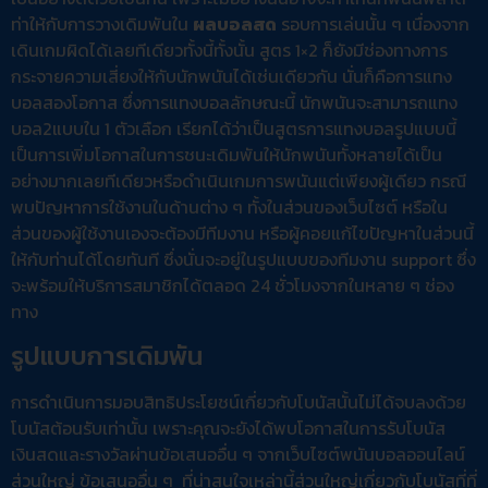
ท่าให้กับการวางเดิมพันใน
ผลบอลสด
รอบการเล่นนั้น ๆ เนื่องจาก
เดินเกมผิดได้เลยทีเดียวทั้งนี้ทั้งนั้น สูตร 1×2 ก็ยังมีช่องทางการ
กระจายความเสี่ยงให้กับนักพนันได้เช่นเดียวกัน นั่นก็คือการแทง
บอลสองโอกาส ซึ่งการแทงบอลลักษณะนี้ นักพนันจะสามารถแทง
บอล2แบบใน 1 ตัวเลือก เรียกได้ว่าเป็นสูตรการแทงบอลรูปแบบนี้
เป็นการเพิ่มโอกาสในการชนะเดิมพันให้นักพนันทั้งหลายได้เป็น
อย่างมากเลยทีเดียวหรือดำเนินเกมการพนันแต่เพียงผู้เดียว กรณี
พบปัญหาการใช้งานในด้านต่าง ๆ ทั้งในส่วนของเว็บไซต์ หรือใน
ส่วนของผู้ใช้งานเองจะต้องมีทีมงาน หรือผู้คอยแก้ไขปัญหาในส่วนนี้
ให้กับท่านได้โดยทันที ซึ่งนั่นจะอยู่ในรูปแบบของทีมงาน support ซึ่ง
จะพร้อมให้บริการสมาชิกได้ตลอด 24 ชั่วโมงจากในหลาย ๆ ช่อง
ทาง
รูปแบบการเดิมพัน
การดำเนินการมอบสิทธิประโยชน์เกี่ยวกับโบนัสนั้นไม่ได้จบลงด้วย
โบนัสต้อนรับเท่านั้น เพราะคุณจะยังได้พบโอกาสในการรับโบนัส
เงินสดและรางวัลผ่านข้อเสนออื่น ๆ จากเว็บไซต์พนันบอลออนไลน์
ส่วนใหญ่ ข้อเสนออื่น ๆ ที่น่าสนใจเหล่านี้ส่วนใหญ่เกี่ยวกับโบนัสที่ที่