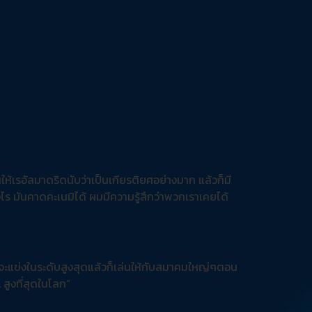
นให้เรอัลมาดริดนับว่าเป็นเกียรติยศอย่างมาก แล้วก็มี
งไร มันคาดคะเนมิได้ ผมมีความรู้สึกว่าพวกเราเคยได้
ี่จะแข่งในระดับสูงสุดแล้วก็เล่นให้กับสมาคมใหญ่ๆตอน
 สูงที่สุดในโลก”