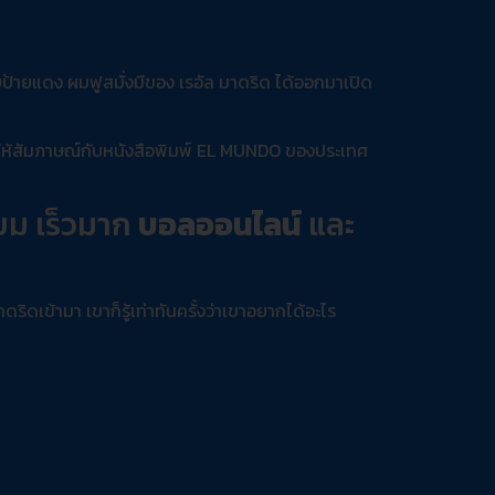
ยป้ายแดง ผมฟูสมั่งมีของ เรอัล มาดริด ได้ออกมาเปิด
าให้สัมภาษณ์กับหนังสือพิมพ์ EL MUNDO ของประเทศ
่ยม เร็วมาก
บอลออนไลน์
และ
มาดริดเข้ามา เขาก็รู้เท่าทันครั้งว่าเขาอยากได้อะไร