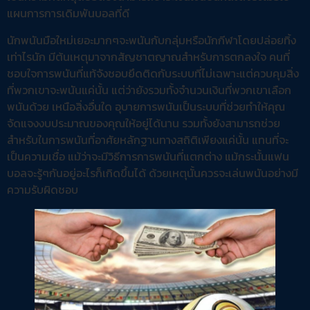
แผนการการเดิมพันบอลที่ดี
นักพนันมือใหม่เยอะมากๆจะพนันกับกลุ่มหรือนักกีฬาโดยปล่อยทิ้ง
เท่าไรนัก มีต้นเหตุมาจากสัญชาตญาณสำหรับการตกลงใจ คนที่
ชอบใจการพนันที่แท้จังชอบยึดติดกับระบบที่ไม่เฉพาะแต่ควบคุมสิ่ง
ที่พวกเขาจะพนันแค่นั้น แต่ว่ายังรวมทั้งจำนวนเงินที่พวกเขาเลือก
พนันด้วย เหนือสิ่งอื่นใด อุบายการพนันเป็นระบบที่ช่วยทำให้คุณ
จัดแจงงบประมาณของคุณให้อยู่ได้นาน รวมทั้งยังสามารถช่วย
สำหรับในการพนันที่อาศัยหลักฐานทางสถิติเพียงแค่นั้น แทนที่จะ
เป็นความเชื่อ แม้ว่าจะมีวิธีการการพนันที่แตกต่าง แม้กระนั้นแฟน
บอลจะรู้ๆกันอยู่อะไรก็เกิดขึ้นได้ ด้วยเหตุนั้นควรจะเล่นพนันอย่างมี
ความรับผิดชอบ