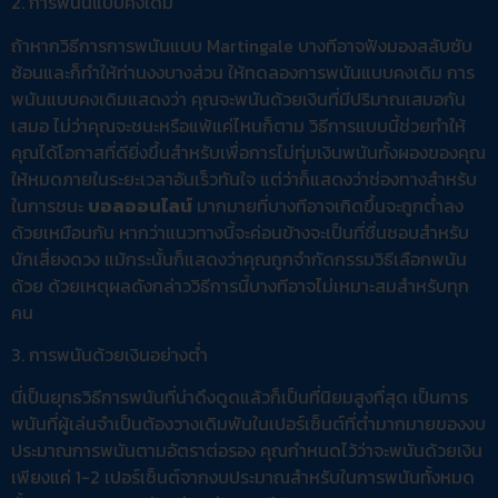
2. การพนันแบบคงเดิม
ถ้าหากวิธีการการพนันแบบ Martingale บางทีอาจฟังมองสลับซับ
ซ้อนและก็ทำให้ท่านงงบางส่วน ให้ทดลองการพนันแบบคงเดิม การ
พนันแบบคงเดิมแสดงว่า คุณจะพนันด้วยเงินที่มีปริมาณเสมอกัน
เสมอ ไม่ว่าคุณจะชนะหรือแพ้แค่ไหนก็ตาม วิธีการแบบนี้ช่วยทำให้
คุณได้โอกาสที่ดียิ่งขึ้นสำหรับเพื่อการไม่ทุ่มเงินพนันทั้งผองของคุณ
ให้หมดภายในระยะเวลาอันเร็วทันใจ แต่ว่าก็แสดงว่าช่องทางสำหรับ
ในการชนะ
บอลออนไลน์
มากมายที่บางทีอาจเกิดขึ้นจะถูกต่ำลง
ด้วยเหมือนกัน หากว่าแนวทางนี้จะค่อนข้างจะเป็นที่ชื่นชอบสำหรับ
นักเสี่ยงดวง แม้กระนั้นก็แสดงว่าคุณถูกจำกัดกรรมวิธีเลือกพนัน
ด้วย ด้วยเหตุผลดังกล่าววิธีการนี้บางทีอาจไม่เหมาะสมสำหรับทุก
คน
3. การพนันด้วยเงินอย่างต่ำ
นี่เป็นยุทธวิธีการพนันที่น่าดึงดูดแล้วก็เป็นที่นิยมสูงที่สุด เป็นการ
พนันที่ผู้เล่นจำเป็นต้องวางเดิมพันในเปอร์เซ็นต์ที่ต่ำมากมายของงบ
ประมาณการพนันตามอัตราต่อรอง คุณกำหนดไว้ว่าจะพนันด้วยเงิน
เพียงแค่ 1-2 เปอร์เซ็นต์จากงบประมาณสำหรับในการพนันทั้งหมด