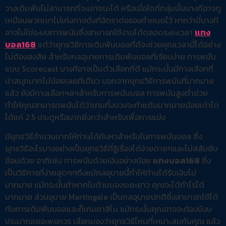
วางเดิมพันไม่สามารถที่จะเอาชนะได้ หรือเมื่อใดที่กลุ่มนั้นบางทีอาจดู
เหมือนพวกเขาไม่เก่งกาจดังที่อัตราต่อรองกำหนดไว้ หากว่านี่บางที
อาจไม่ใช่ระบบการพนันซึ่งสามารถใช้งานได้ตลอดระยะเวลา
แทง
บอล168
แต่ว่ายุทธวิธีการเดิมพันบอลที่ดีจะช่วยคุณเวลานี้ได้อย่าง
ไม่ต้องสงสัย สำหรับกลอุบายการเดิมพันบอลที่เรียบง่าย การพนัน
แบบ Scorecast บางทีอาจเป็นตัวเลือกที่ดี แม้กระนั้นมีทางเลือกที่
น่าสนุกมากไม่น้อยเลยทีเดียว นอกจากยุทธวิธีการพนันที่มากมาย
แล้ว ยังมีทางเลือกฯลฯสำหรับการพนันบอล การพนันสูงต่ำช่วย
ทำให้คุณสามารถพนันได้ว่าเกมทั้งปวงจะทำแต้มมากมายน้อยเท่าใด
ได้แก่ 2.5 ประตูหรือมากยิ่งกว่าสำหรับเพื่อการแข่ง
มียุทธวิธีจำนวนมากให้ท่านได้ค้นหาสำหรับในการพนันบอล ซึ่ง
ยุทธวิธีอะไรบางอย่างเป็นยุทธวิธีที่รู้เรื่องได้ง่ายดายๆและไม่สลับซับ
ซ้อนด้วย อาทิเช่น การพนันด้วยเงินอย่างน้อย
แทงบอล168
ซึ่ง
เป็นวิธีการที่ง่ายสุดๆๆถึงแม้กลอุบายนี้ทำให้ท่านได้รับเงินไม่
มากมาย แม้กระนั้นถ้าหากในด้านของระยะยาว คุณจะได้กำไรได้
มากมาย ส่วนอุบาย Martingale เป็นกลอุบายปกติซึ่งสามารถใช้ได้
กับการเดิมพันบอลและก็เกมคาสิโน แม้กระนั้นคุณอาจจะต้องมีงบ
ประมาณเยอะพอควร เลือกมองว่ายุทธวิธีไหนที่เหมาะสมกับคุณ แล้ว