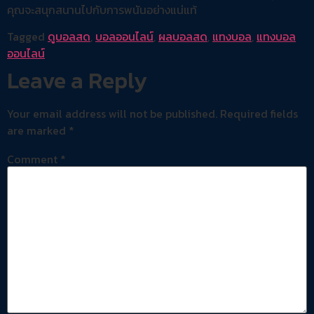
คุณจะสนุกสนานไปกับการพนันอย่างแน่แท้
Tagged
ดูบอลสด
,
บอลออนไลน์
,
ผลบอลสด
,
แทงบอล
,
แทงบอล
ออนไลน์
Leave a Reply
Your email address will not be published.
Required fields
are marked
*
Comment
*