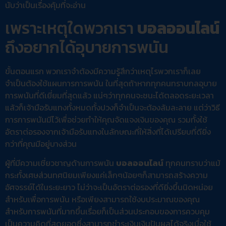
นับว่าเป็นเรื่องคุ้มที่จะอ่าน
เพราะเหตุใดพวกเรา
บอลออนไลน์
ถึงอยากได้อุบายการพนัน
ขั้นตอนแรก พวกเราจำต้องมีความรู้สึกว่าเหตุไรพวกเราก็เลย
จำเป็นต้องใช้แผนการการพนัน ในที่สุดถ้าหากทุกคนทราบกลอุบาย
การพนันที่ดีเยี่ยมที่สุดแล้ว แน่ๆว่าทุกคนจะชนะได้ตลอดระยะเวลา
แล้วก็เจ้ามือรับแทงทั้งหมดทั้งปวงก็จำเป็นจะต้องล้มละลาย แต่ว่าวิธี
การการพนันมีไว้เพื่อช่วยทำให้คุณจัดแจงเงินของคุณ รวมทั้งใช้
อัตราต่อรองจากเจ้ามือรับแทงในลักษณะที่ให้สิ่งที่ได้เปรียบที่ดียิ่ง
กว่าที่คุณมีอยู่บางส่วน
ผู้ที่มีความเชี่ยวชาญด้านการพนัน
บอลออนไลน์
ทุกคนทราบว่าแม้
กระทั้งเศษส่วนทศนิยมเพียงแค่เล็กๆน้อยๆก็สามารถสร้างความ
อัศจรรย์ได้ในระยะยาว ไม่ว่าจะเป็นอัตราต่อรองที่ดียิ่งขึ้นนิดหน่อย
สำหรับเพื่อการพนัน หรือเพียงสามารถใช้งบประมาณของคุณ
สำหรับการพนันที่มากขึ้นเรื่อยก็เป็นส่วนประกอบของการควบคุม
เป็นความคิดที่สุดยอดซึ่งสามารถชำระเงินเงินปันผลได้จริงเมื่อใช้