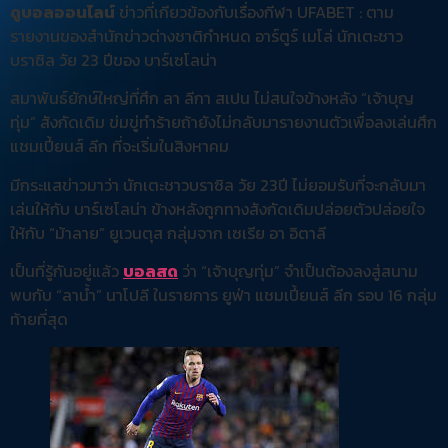
ดูบอลออนไลน์
ข่าวที่เกียวข้องกับเรื่องกีฬา UFABET : ตาม
รายงานของสำนักข่าวต่างชาติกำหนด อาร์ตูร์ เมโล่ นักเตะชาว
บราซิล วัย 23 ปีของ บาร์เซโลน่า
สมาพันธ์ยักษ์ใหญ่ที่ศึก ลา ลีกา สเปน ไม่สนใจข้างหลัง “เจ้าบุญ
ทุ่ม” สังกัดเดิม ข่มขู่ทำร้ายถ้ายังไม่กลับมารายงานตัวเพื่อลงเล่นศึก
แชมเปี้ยนส์ ลีก ที่จะเริ่มในสิงหาคม
มีกระแสข่าวมาว่า นักเตะชาวบราซิล วัย 23ปี ไม่ยอมรับที่จะกลับมา
เล่นให้กับ บาร์เซโลน่า ข้างหลังถูกทางสังกัดเดิมปล่อยตัวปล่อยใจ
ให้กับ “ม้าลาย” ยูเวนตุส กลุ่มจาก เซเรีย อา อิตาลี
เป็นที่รู้กันอยู่แล้ว
บอลสด
ว่า “เจ้าบุญทุ่ม” จำเป็นต้องลงสู่สนาม
พบกับ “ลาน้ำ” นาโปลี ในรายการ ยูฟ่า แชมเปี้ยนส์ ลีก รอบ 16 กลุ่ม
ท้ายที่สุด