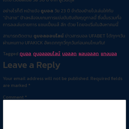
อย่างไรก็ดี หน้าแข้ง
ดูบอล
วัย 23 ปี จำต้องย้ายไปเล่นให้กับ
“ม้าลาย” ข้างหลังจบเกมการแข่งขันชิงชัยฤดูกาลนี้ ซึ่งนั้นรวมทั้ง
การลงเล่นรายการ แชมเปี้ยนส์ ลีก ด้วย โดยจะเริ่มในสิงหาคมนี้
สามารถติดตาม
ดูบอลออนไลน์
ข่าวสารบอล UFABET ได้ทุกๆวัน
ผ่านหนทาง UFAKICK อัพเดททุกวี่ทุกวันก่อนคนไหนกัน!
Tagged
ดูบอล
,
ดูบอลออนไลน์
,
บอลสด
,
ผลบอลสด
,
แทงบอล
Leave a Reply
Your email address will not be published.
Required fields
are marked
*
Comment
*