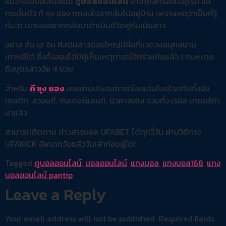
แม้ว่าจะมีข้อเสนอแนะ
ดูบอลออนไลน์
มาจากลีกรองในยุโรป แม้
กระนั้นตัว กี ซุง ยอง ตกลงใจลากลับไปอยู่บ้าน เพราะเหตุว่าเป็นที่รู้
กันว่า เขาเองอยากกลับมาดำเนินชีวิตคู่กับเมียสาว
อย่าง ฮัน เฮ จิน ศิลปินสาวน้อยใหญ่มีชื่อที่แวดวงสนุกสนาน
เกาหลีใต้ ซึ่งทั้งสองได้มีผู้เห็นเหตุการณ์รักร่วมกันแล้ว 1 คนหมาย
ถึงบุตรสาววัย 4 ขวบ
สำหรับ
กี ซุง ยอง
เคยผ่านประสบการณ์ลงเล่นในยุโรปกับทั้งยัง
เซลติก, สวอนซี, ซันเดอร์แลนด์, นิวคาสเซิล รวมทั้ง เรอัล มายอร์ก้า
มาแล้ว
สามารถติดตาม ข่าวสารบอล UFABET ได้ทุกวี่วัน ผ่านวิถีทาง
UFAKICK อัพเดทวันแล้ววันเล่าก่อนผู้ใด!
Tagged
ดูบอลออนไลน์
,
บอลออนไลน์
,
แทงบอล
,
แทงบอล168
,
แทง
บอลออนไลน์ pantip
Leave a Reply
Your email address will not be published.
Required fields