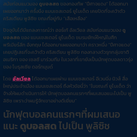
สมัยก่อนแมวมอง
ดูบอลสด
ของกองทัพ “ปีศาจแดง” ได้ออกมา
เผยออกมาว่า ครั้งนึง แมนเชสเตอร์ ยูไนเต็ด เคยปัดที่จะคว้าตัว
คริสเตียน พูลิซิช ขณะที่อยู่กับ “เสือเหลือง”
ปัจจุบันได้มีแถลงการณ์ว่า ฮอร์เก้ อัลเวียล สมัยก่อนแมวมอง
ดู
บอลสด
ของ แมนเชสเตอร์ ยูไนเต็ด ชมรมยักษ์ใหญ่ในศึก
พรีเมียร์ลีก อังกฤษ ได้ออกมาเผยออกมาว่า คราวหนึ่ง “ปีศาจแดง”
เคยปฎิเสธที่จะคว้าตัว คริสเตียน พูลิซิช กองกลางตัวรุกกลุ่มชาติ
อเมริกา ของ เชลซี มาร่วมทีม ในเวลาที่เขายังเป็นนักฟุตบอลดาวรุ่ง
ของ โบรุสเซีย ดอร์ทมุนด์
โดย
อัลเวียล
ได้ออกมาเผยผ่าน แมนเชสเตอร์ อีเวนนิ่ง นิวส์ สื่อ
ใหญ่ประจำเมือง แมนเชสเตอร์ ถึงหัวข้อนี้ว่า “ในขณะที่ ยูไนเต็ด ว่า
จ้างให้ผมดำเนินการให้ นักฟุตบอลคนแรกๆที่ผมเสนอแนะไปเป็น พู
ลิซิช เพราะว่าผมรู้จักเขาอย่างดีเยี่ยม”
นักฟุตบอลคนแรกๆที่ผมเสนอ
แนะ
ดูบอลสด
ไปเป็น พูลิซิช