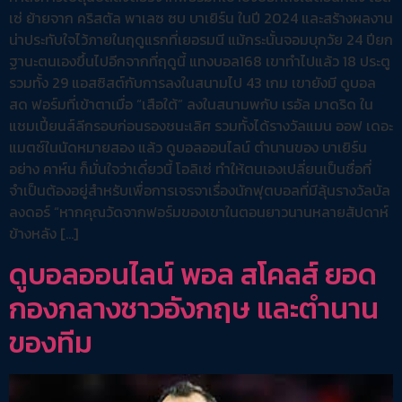
เซ่ ย้ายจาก คริสตัล พาเลซ ซบ บาเยิร์น ในปี 2024 และสร้างผลงาน
น่าประทับใจไว้ภายในฤดูแรกที่เยอรมนี แม้กระนั้นจอมบุกวัย 24 ปียก
ฐานะตนเองขึ้นไปอีกจากที่ฤดูนี้ แทงบอล168 เขาทำไปแล้ว 18 ประตู
รวมทั้ง 29 แอสซิสต์กับการลงในสนามไป 43 เกม เขายังมี ดูบอล
สด ฟอร์มที่เข้าตาเมื่อ “เสือใต้” ลงในสนามพกับ เรอัล มาดริด ใน
แชมเปี้ยนส์ลีกรอบก่อนรองชนะเลิศ รวมทั้งได้รางวัลแมน ออฟ เดอะ
แมตซ์ในนัดหมายสอง แล้ว ดูบอลออนไลน์ ตำนานของ บาเยิร์น
อย่าง คาห์น ก็มั่นใจว่าเดี๋ยวนี้ โอลิเซ่ ทำให้ตนเองเปลี่ยนเป็นชื่อที่
จำเป็นต้องอยู่สำหรับเพื่อการเจรจาเรื่องนักฟุตบอลที่มีลุ้นรางวัลบัล
ลงดอร์ “หากคุณวัดจากฟอร์มของเขาในตอนยาวนานหลายสัปดาห์
ข้างหลัง […]
ดูบอลออนไลน์ พอล สโคลส์ ยอด
กองกลางชาวอังกฤษ และตำนาน
ของทีม