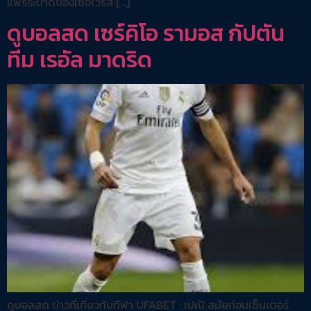
แพร่ระบาดของเชื้อไวรัส […]
ดูบอลสด เซร์คิโอ รามอส กัปตัน
ทีม เรอัล มาดริด
ดูบอลสด ข่าวที่เกี่ยวกับกีฬา UFABET : เปเป้ สมัยก่อนเซ็นเตอร์