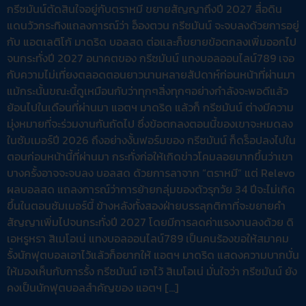
กรีซมันน์ตัดสินใจอยู่กับตราหมี ขยายสัญญาถึงปี 2027 สื่อดิน
แดนวัวกระทิงแถลงการณ์ว่า อ็องตวน กรีซมันน์ จะจบลงด้วยการอยู่
กับ แอตเลติโก้ มาดริด บอลสด ต่อและก็ขยายข้อตกลงเพิ่มออกไป
จนกระทั่งปี 2027 อนาคตของ กรีซมันน์ แทงบอลออนไลน์789 เจอ
กับความไม่เที่ยงตลอดตอนยาวนานหลายสัปดาห์ก่อนหน้าที่ผ่านมา
แม้กระนั้นขณะนี้ดูเหมือนกับว่าทุกๆสิ่งทุกๆอย่างกำลังจะพอดีแล้ว
ย้อนไปในเดือนที่ผ่านมา แอตฯ มาดริด แล้วก็ กรีซมันน์ ต่างมีความ
มุ่งหมายที่จะร่วมงานกันถัดไป ซึ่งข้อตกลงตอนนี้ของเขาจะหมดลง
ในซัมเมอร์ปี 2026 ถึงอย่างงั้นฟอร์มของ กรีซมันน์ ก็ดร็อปลงไปใน
ตอนก่อนหน้านี้ที่ผ่านมา กระทั่งก่อให้เกิดข่าวโคมลอยมากขึ้นว่าเขา
บางครั้งอาจจะจบลง บอลสด ด้วยการลาจาก “ตราหมี” แต่ Relevo
ผลบอลสด แถลงการณ์ว่าการย้ายกลุ่มของตัวรุกวัย 34 ปีจะไม่เกิด
ขึ้นในตอนซัมเมอร์นี้ ข้างหลังทั้งสองฝ่ายบรรลุกติกาที่จะขยายคำ
สัญญาเพิ่มไปจนกระทั่งปี 2027 โดยมีการลดค่าแรงงานลงด้วย ดิ
เอหรูหรา สิเมโอเน่ แทงบอลออนไลน์789 เป็นคนร้องขอให้สมาคม
รั้งนักฟุตบอลเอาไว้แล้วก็อยากให้ แอตฯ มาดริด แสดงความบากบั่น
ให้มองเห็นกับการรั้ง กรีซมันน์ เอาไว้ สิเมโอเน่ มั่นใจว่า กรีซมันน์ ยัง
คงเป็นนักฟุตบอลสำคัญของ แอตฯ […]