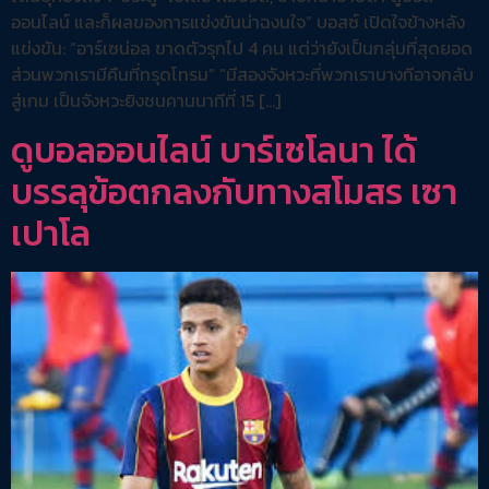
ออนไลน์ และก็ผลของการแข่งขันน่าฉงนใจ” บอสซ์ เปิดใจข้างหลัง
แข่งขัน: “อาร์เซน่อล ขาดตัวรุกไป 4 คน แต่ว่ายังเป็นกลุ่มที่สุดยอด
ส่วนพวกเรามีคืนที่ทรุดโทรม” “มีสองจังหวะที่พวกเราบางทีอาจกลับ
สู่เกม เป็นจังหวะยิงชนคานนาทีที่ 15 […]
ดูบอลออนไลน์ บาร์เซโลนา ได้
บรรลุข้อตกลงกับทางสโมสร เซา
เปาโล