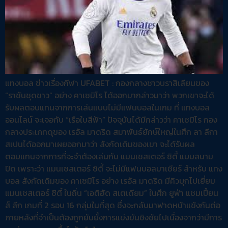
แทงบอล ข่าวเรื่องกีฬา UFABET : กองกลางชาวบราสิเลียนของ
“ราชันชุดขาว” อย่าง คาเซมิโร ได้ออกมากล่าวมาว่า พวกเขาจะได้
รับผลตอบแทนจากการเล่นแบบไม่มีแฟนบอลในเกม ที่ แทงบอล
ออนไลน์ จะเจอกับ “เรือใบสีฟ้า” ปัจจุบันได้มีกล่าวว่า คาเซมิโร กอง
กลางประเภทดุของ เรอัล มาดริด สมาพันธ์ยักษ์ใหญ่ในศึก ลา ลีกา
สเปนได้ออกมาเผยออกมาว่า สังกัดเดิมของเขา จะได้รับผล
ตอบแทนจากการที่จะจำต้องเล่นกับ แมนเชสเตอร์ ซิตี้ แบบสนาม
ปิด เพราะว่า แมนเชสเตอร์ ซิตี้ จะไม่มีแฟนบอลมาเชียร์ สำหรับ แทง
บอล สังกัดเดิมของ คาเซมิโร อย่าง เรอัล มาดริด มีคิวบุกไปเยี่ยม
แมนเชสเตอร์ ซิตี้ ในถิ่น “เอติฮัด สเตเดียม” ในศึก ยูฟ่า แชมเปี้ยน
ส์ ลีก เกมที่ 2 รอบ 16 กลุ่มในที่สุด ซึ่งจะกลับมาฟาดหน้าแข้งกันต่อ
ภายหลังที่จำเป็นต้องถูกยับยั้งการแข่งขันชิงชัยไปเนื่องจากว่ามีการ